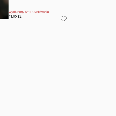
Wydłużony czas oczekiwania
43,00 ZŁ
litykę prywatności strony.
sobowych dostępne są w zakładce
Polityka prywatności