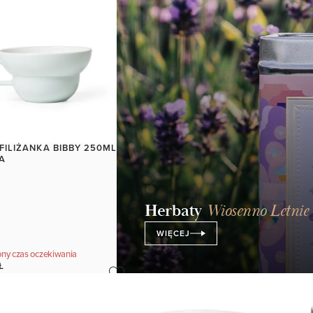
Ł
92,00 ZŁ
42,00 ZŁ
FILIŻANKA BIBBY 250ML
WA
Herbaty
Wiosenno Letnie
WIĘCEJ
ny czas oczekiwania
Ł