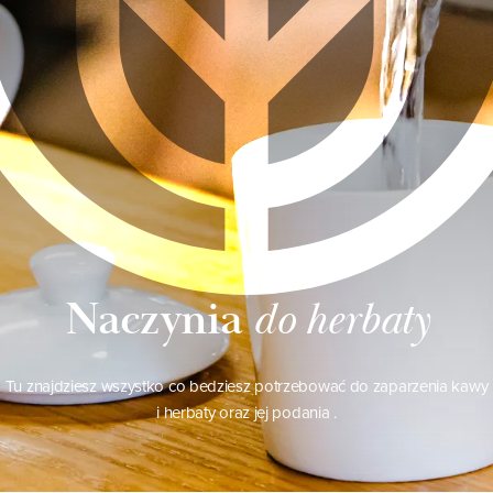
Naczynia
do herbaty
Tu znajdziesz wszystko co bedziesz potrzebować do zaparzenia kawy
i herbaty oraz jej podania .