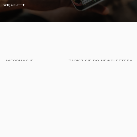
WIĘCEJ
INFORMACJE
ZAPISZ SIĘ DO NEWSLETTERA
Regulamin sklepu
WPISZ SWÓJ ADRES E-MAIL
Polityka prywatności
Dostawa
Zapisując się do newslettera akceptujesz po
Płatności
Zasady dotyczące przetwarzania danych o
Reklamacje
Odstąpienie od umowy
Regulamin programu
lojalnościowego