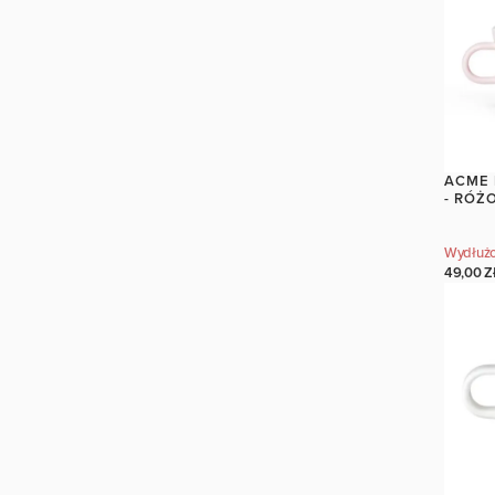
ACME 
- RÓŻ
Wydłużo
49,00 Z