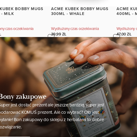
KUBEK BOBBY MUGS
ACME KUBEK BOBBY MUGS
ACME KU
 - MILK
300ML - WHALE
400ML - 
ny czas oczekiwania
Wydłużony czas oczekiwania
Wydłużony c
Ł
39,99 ZŁ
47,00 ZŁ
Bony zakupowe
Super jest dostać prezent ale jeszcze bardziej super jest
podarować KOMUŚ prezent. Ale co wybrać? Oto jest
pytanie! Bon zakupowy do sklepu z herbatami to dobre
rozwiązanie.