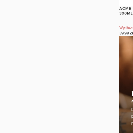
ACME 
300ML
Wydłużo
39,99 Z