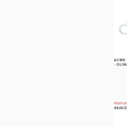
92,00 Z
ACME 
- OLI
Wydłużo
49,00 Z