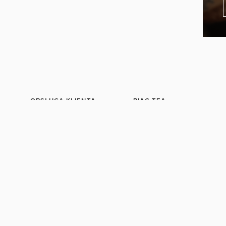
OBSŁUGA KLIENTA
PIAG TEA
Księdza Wujka 15A,
O nas
62-100 Wągrowiec, Polska
Dla biznesu
+48 510 184 181
Kariera
shop@piagtea.com
Program lojalnościowy
Kontakt
WYZNACZ TRASĘ