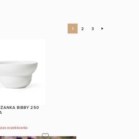
1
2
3
IŻANKA BIBBY 250
A
zas oczekiwania