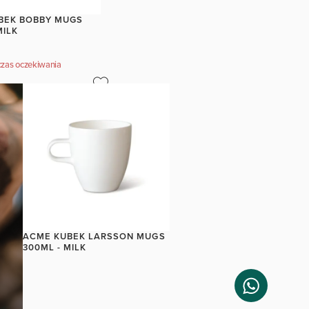
BEK BOBBY MUGS
MILK
zas oczekiwania
ACME KUBEK LARSSON MUGS
300ML - MILK