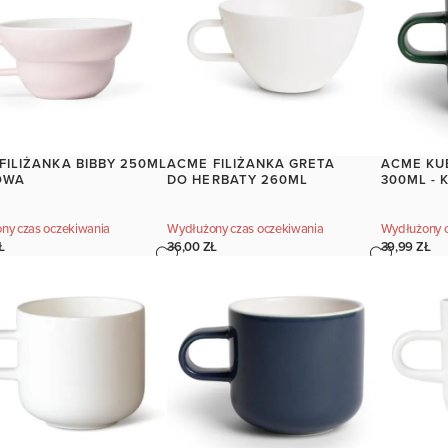
FILIŻANKA BIBBY 250ML
ACME FILIŻANKA GRETA
ACME KU
OWA
DO HERBATY 260ML
300ML -
ny czas oczekiwania
Wydłużony czas oczekiwania
Wydłużony c
Ł
36,00 ZŁ
39,99 ZŁ