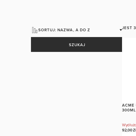
JEST 
SORTUJ: NAZWA, A DO Z
SZUKAJ
ACME 
300M
Wydłużo