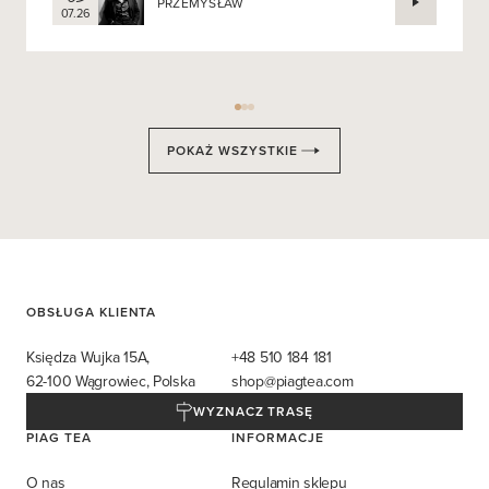
PRZEMYSŁAW
07.26
POKAŻ WSZYSTKIE
OBSŁUGA KLIENTA
Księdza Wujka 15A,
+48 510 184 181
62-100 Wągrowiec, Polska
shop@piagtea.com
WYZNACZ TRASĘ
PIAG TEA
INFORMACJE
O nas
Regulamin sklepu