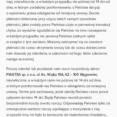
nas), niezwłocznie, a w każdym przypadku nie później niż 14 dni od
dnia, w którym zostaliśmy poinformowaniu o Państwa decyzji
o wykonaniu prawa odstąpienia od niniejszej umowy. Zwrotu
płatności dokonamy przy użyciu takich samych sposobów
płatności, jakie zostały przez Państwa użyte w pierwotnej transakcji
chyba, że wyraźnie zgodziliście się Państwo na inne rozwiązanie;
w każdym przypadku nie poniosą Państwo żadnych opłat
w związku z tym zwrotem. Możemy wstrzymać się ze zwrotem
płatności do czasu otrzymania rzeczy lub do czasu dostarczenia
nam dowodu jej odesłania, w zależności od tego, które zdarzenie
nastąpi wcześniej.
Proszę odesłać lub przekazać nam rzecz na poniższy adres:
PIAGTEA sp. z o.o., ul. Ks. Wujka 15A, 62 – 100 Wągrowiec
,
niezwłocznie, a w każdym razie nie później niż 14 dni od dnia,
w którym poinformowali nas Państwo o odstąpieniu od niniejszej
umowy. Termin jest zachowany, jeżeli odeślą Państwo rzecz przed
upływem terminu 14 dni. Będą Państwo musieli ponieść
bezpośrednie koszty zwrotu rzeczy. Odpowiadają Państwo tylko za
zmniejszenie wartości rzeczy wynikające z korzystania z niej
w sposób inny niż było to konieczne do stwierdzenia charakteru,