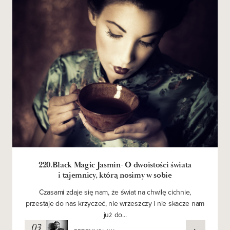
220.Black Magic Jasmin- O dwoistości świata
i tajemnicy, którą nosimy w sobie
Czasami zdaje się nam, że świat na chwilę cichnie,
przestaje do nas krzyczeć, nie wrzeszczy i nie skacze nam
już do...
03