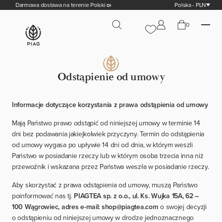
Darmowa dostawa na terenie Polski
od 200,00 zł
Polska - PLN
0
Odstąpienie od umowy
Informacje dotyczące korzystania z prawa odstąpienia od umowy
Mają Państwo prawo odstąpić od niniejszej umowy w terminie 14
dni bez podawania jakiejkolwiek przyczyny. Termin do odstąpienia
od umowy wygasa po upływie 14 dni od dnia, w którym weszli
Państwo w posiadanie rzeczy lub w którym osoba trzecia inna niż
przewoźnik i wskazana przez Państwa weszła w posiadanie rzeczy.
Aby skorzystać z prawa odstąpienia od umowy, muszą Państwo
poinformować nas tj.
PIAGTEA sp. z o.o., ul. Ks. Wujka 15A, 62 –
100 Wągrowiec, adres e-mail:
shop@piagtea.com
o swojej decyzji
o odstąpieniu od niniejszej umowy w drodze jednoznacznego