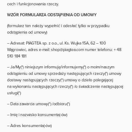
cech i funkcjonowania rzeczy.
WZÓR FORMULARZA ODSTĄPIENIA OD UMOWY
(formularz ten należy wypełnić i odesłać tylko w przypadku
odstąpienia od umowy)
– Adresat: PIAGTEA sp. z o.o., ul. Ks. Wujka 15A, 62 – 100
Wągrowiec, adres e-mail:
shop@piagtea.com
numer telefonu: + 48
510 184 181
– Ja/My(*) niniejszym informuję/informujemy(*) o moim/naszym
odstąpieniu od umowy sprzedaży następujących rzeczy(*) umowy
dostawy następujących rzeczy(*) umowy o dzieło polegającej
na wykonaniu następujących rzeczy(*) /o świadczenie następującej
usługi(*)
– Data zawarcia umowy(*) /odbioru(*)
– Imię i nazwisko konsumenta(-ów)
– Adres konsumenta(-ów)