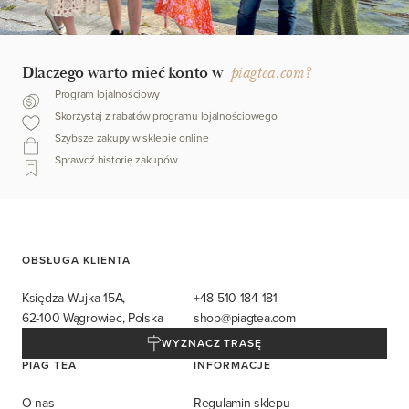
Dlaczego warto mieć konto w
piagtea.com?
Program lojalnościowy
Skorzystaj z rabatów programu lojalnościowego
Szybsze zakupy w sklepie online
Sprawdź historię zakupów
OBSŁUGA KLIENTA
Księdza Wujka 15A,
+48 510 184 181
62-100 Wągrowiec, Polska
shop@piagtea.com
WYZNACZ TRASĘ
PIAG TEA
INFORMACJE
O nas
Regulamin sklepu