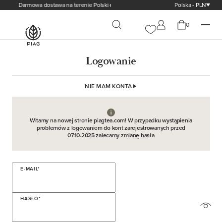
Darmowa dostawa na terenie Polski
od 200,00 zł
Polska - PLN
0
Logowanie
NIE MAM KONTA
Witamy na nowej stronie piagtea.com! W przypadku wystąpienia
problemów z logowaniem do kont zarejestrowanych przed
07.10.2025 zalecamy
zmianę hasła
E-MAIL*
HASŁO*