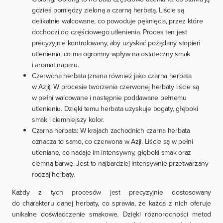
gdzieś pomiędzy zieloną a czarną herbatą. Liście są
delikatnie walcowane, co powoduje pęknięcia, przez które
dochodzi do częściowego utlenienia. Proces ten jest
precyzyjnie kontrolowany, aby uzyskać pożądany stopień
utlenienia, co ma ogromny wpływ na ostateczny smak
i aromat naparu.
Czerwona herbata (znana również jako czarna herbata
w Azji): W procesie tworzenia czerwonej herbaty liście są
w pełni walcowane i następnie poddawane pełnemu
utlenieniu. Dzięki temu herbata uzyskuje bogaty, głęboki
smak i ciemniejszy kolor.
Czarna herbata: W krajach zachodnich czarna herbata
oznacza to samo, co czerwona w Azji. Liście są w pełni
utleniane, co nadaje im intensywny, głęboki smak oraz
ciemną barwę. Jest to najbardziej intensywnie przetwarzany
rodzaj herbaty.
Każdy z tych procesów jest precyzyjnie dostosowany
do charakteru danej herbaty, co sprawia, że każda z nich oferuje
unikalne doświadczenie smakowe. Dzięki różnorodności metod