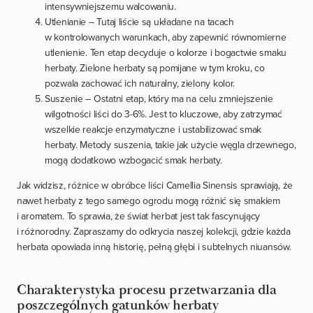
intensywniejszemu walcowaniu.
Utlenianie – Tutaj liście są układane na tacach
w kontrolowanych warunkach, aby zapewnić równomierne
utlenienie. Ten etap decyduje o kolorze i bogactwie smaku
herbaty. Zielone herbaty są pomijane w tym kroku, co
pozwala zachować ich naturalny, zielony kolor.
Suszenie – Ostatni etap, który ma na celu zmniejszenie
wilgotności liści do 3-6%. Jest to kluczowe, aby zatrzymać
wszelkie reakcje enzymatyczne i ustabilizować smak
herbaty. Metody suszenia, takie jak użycie węgla drzewnego,
mogą dodatkowo wzbogacić smak herbaty.
Jak widzisz, różnice w obróbce liści Camellia Sinensis sprawiają, że
nawet herbaty z tego samego ogrodu mogą różnić się smakiem
i aromatem. To sprawia, że świat herbat jest tak fascynujący
i różnorodny. Zapraszamy do odkrycia naszej kolekcji, gdzie każda
herbata opowiada inną historię, pełną głębi i subtelnych niuansów.
Charakterystyka procesu przetwarzania dla
poszczególnych gatunków herbaty