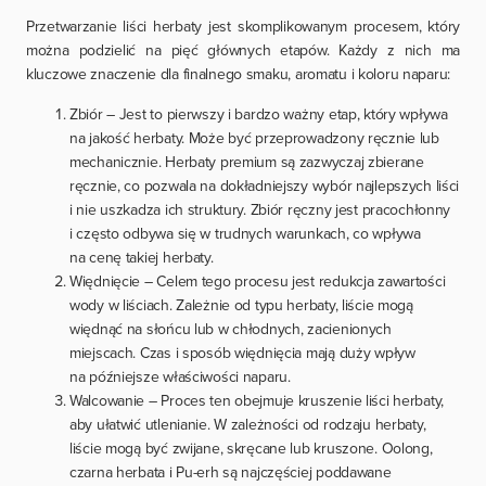
Przetwarzanie liści herbaty jest skomplikowanym procesem, który
można podzielić na pięć głównych etapów. Każdy z nich ma
kluczowe znaczenie dla finalnego smaku, aromatu i koloru naparu:
Zbiór – Jest to pierwszy i bardzo ważny etap, który wpływa
na jakość herbaty. Może być przeprowadzony ręcznie lub
mechanicznie. Herbaty premium są zazwyczaj zbierane
ręcznie, co pozwala na dokładniejszy wybór najlepszych liści
i nie uszkadza ich struktury. Zbiór ręczny jest pracochłonny
i często odbywa się w trudnych warunkach, co wpływa
na cenę takiej herbaty.
Więdnięcie – Celem tego procesu jest redukcja zawartości
wody w liściach. Zależnie od typu herbaty, liście mogą
więdnąć na słońcu lub w chłodnych, zacienionych
miejscach. Czas i sposób więdnięcia mają duży wpływ
na późniejsze właściwości naparu.
Walcowanie – Proces ten obejmuje kruszenie liści herbaty,
aby ułatwić utlenianie. W zależności od rodzaju herbaty,
liście mogą być zwijane, skręcane lub kruszone. Oolong,
czarna herbata i Pu-erh są najczęściej poddawane