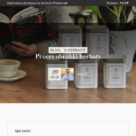
Darmowa dostawa na terenie Polski
od 200,00 zł
Polska - PLN
0
BLOG
O HERBACIE
Proces obróbki herbaty
09
PIOTR
09.25
Spis treści