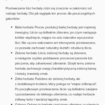
Przetwarzanie liści herbaty różni się znacznie w zależności od
rodzaju herbaty. Oto jak wygląda ten proces dla poszczególnych
gatunków:
Biała herbata: Proces produkcji białej herbaty jest najmniej
inwazyjny. Liście są delikatnie zbierane, po czym następuje
krótkie więdnięcie, mające na celu naturalne wysuszenie
liści. Nie są one walcowane ani intensywnie przetwarzane,
co pozwala zachować naturalny kształt i strukturę liścia.
Zielona herbata: Liście zielonej herbaty są zbierane,
a następnie szybko poddawane procesowi parzenia lub
pieczenia, aby zahamować utlenianie. Dzięki temu zielona
herbata zachowuje swoją charakterystyczną zieloną barwę
i świeży, trawiasty smak.
Żółta herbata: Podobna do zielonej herbaty, ale
z dodatkowym krokiem, który polega na "etapie żółknięcia".
Po początkowym przetwarzaniu liście są delikatnie zawijane
i pozostawiane do lekkiego utlenienia, co nadaje herbacie
żółtawy kolor i bardziej łagodny smak.
Oolong: Oolong to herbata częściowo utleniana, co stawia ją