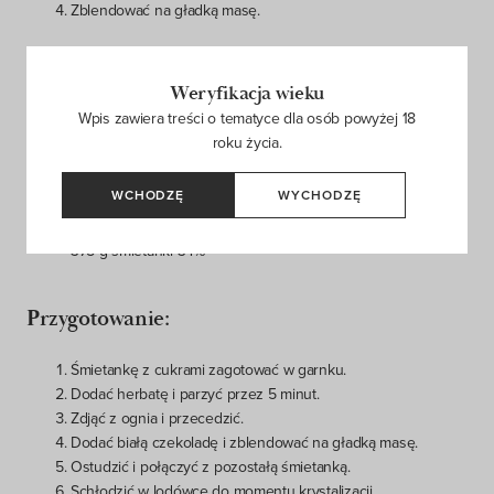
Zblendować na gładką masę.
Krem herbaciany:
Weryfikacja wieku
Wpis zawiera treści o tematyce dla osób powyżej 18
250 g śmietanki 34% (do zagotowania)
roku życia.
25 g cukru inwertowanego
25 g syropu glukozowego
WCHODZĘ
WYCHODZĘ
30 g herbaty Dragon Pearl Jasmin
175 g białej czekolady
375 g śmietanki 34%
Przygotowanie:
Śmietankę z cukrami zagotować w garnku.
Dodać herbatę i parzyć przez 5 minut.
Zdjąć z ognia i przecedzić.
Dodać białą czekoladę i zblendować na gładką masę.
Ostudzić i połączyć z pozostałą śmietanką.
Schłodzić w lodówce do momentu krystalizacji.