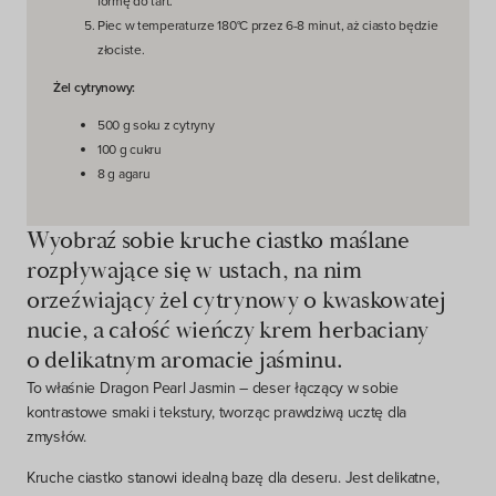
formę do tart.
Piec w temperaturze 180°C przez 6-8 minut, aż ciasto będzie
złociste.
Żel cytrynowy:
500 g soku z cytryny
100 g cukru
8 g agaru
Wyobraź sobie kruche ciastko maślane
rozpływające się w ustach, na nim
orzeźwiający żel cytrynowy o kwaskowatej
nucie, a całość wieńczy krem herbaciany
o delikatnym aromacie jaśminu.
To właśnie
Dragon Pearl Jasmin
– deser łączący w sobie
kontrastowe smaki i tekstury, tworząc prawdziwą ucztę dla
zmysłów.
Kruche ciastko stanowi idealną bazę dla deseru. Jest delikatne,