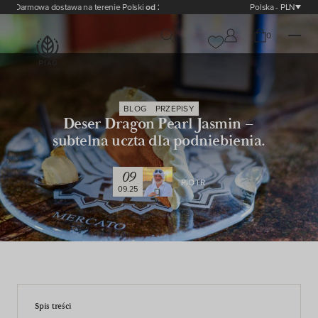
Darmowa dostawa na terenie Polski
od 200,00 zł
Polska - PLN
0
BLOG
PRZEPISY
Deser Dragon Pearl Jasmin –
subtelna uczta dla podniebienia.
09
PIOTR
09.25
Spis treści