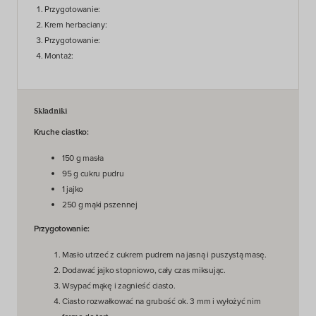
Przygotowanie:
Krem herbaciany:
Przygotowanie:
Montaż:
Składniki
Kruche ciastko:
150 g masła
95 g cukru pudru
1 jajko
250 g mąki pszennej
Przygotowanie:
Masło utrzeć z cukrem pudrem na jasną i puszystą masę.
Dodawać jajko stopniowo, cały czas miksując.
Wsypać mąkę i zagnieść ciasto.
Ciasto rozwałkować na grubość ok. 3 mm i wyłożyć nim