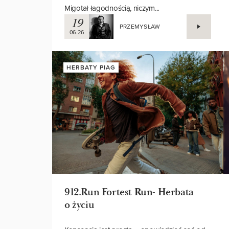
Kiedy spojrzałem na nią pierwszy raz, świat
zdawał się być spektrum świateł i barw.
Migotał łagodnością, niczym...
19
PRZEMYSŁAW
06.26
HERBATY PIAG
912.Run Fortest Run- Herbata
o życiu