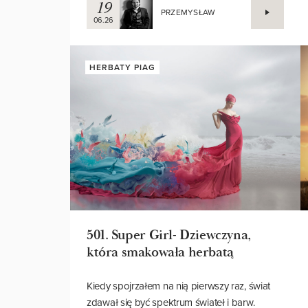
zatraconych w tańcu.
19
PRZEMYSŁAW
06.26
HERBATY PIAG
501. Super Girl- Dziewczyna,
która smakowała herbatą