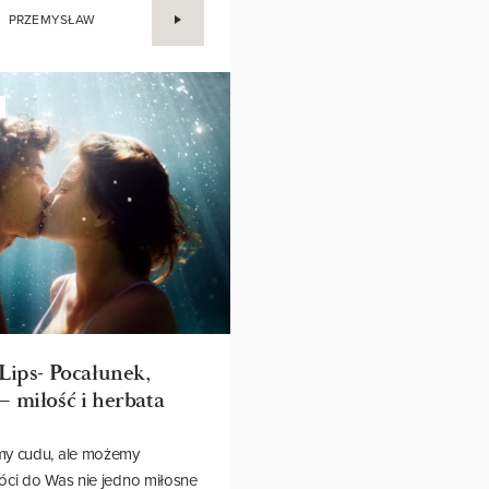
li, wspomnienia zawsze...
PRZEMYSŁAW
 Lips- Pocałunek,
— miłość i herbata