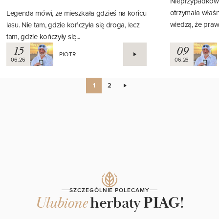
się z pszczołami
Nieprzypadkowo
otrzymała właśn
Legenda mówi, że mieszkała gdzieś na końcu
wiedzą, że prawd
lasu. Nie tam, gdzie kończyła się droga, lecz
tam, gdzie kończyły się...
15
09
PIOTR
06.26
06.26
1
2
SZCZEGÓLNIE POLECAMY