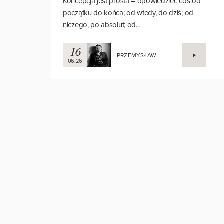
Koncepcja jest prosta – opowiedzieć coś od
początku do końca; od wtedy, do dziś; od
niczego, po absolut; od...
16
PRZEMYSŁAW
06.26