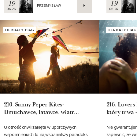
peanem, by opowiadać o...
się tego wypiera
19
19
PRZEMYSŁAW
06.26
06.26
HERBATY PIAG
HERBATY PIAG
210. Sunny Peper Kites-
216. Lovers
Dmuchawce, latawce, wiatr…
który trwa 