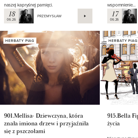
Ulotność chwil zaklęta w uporczywych
Nie gwarantuje
wspomnieniach to najwspanialszy paradoks
zapewnić, że wr
naszej kapryśnej pamięci.
wspomnienie…
18
17
PRZEMYSŁAW
06.26
06.26
HERBATY PIAG
HERBATY PIAG
901.Mellisa- Dziewczyna, która
915.Bella F
znała imiona drzew i przyjaźniła
życia