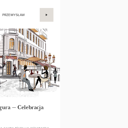
my cudu, ale możemy
óci do Was nie jedno miłosne
PRZEMYSŁAW
igura — Celebracja