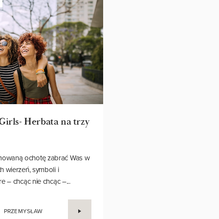
Girls- Herbata na trzy
owaną ochotę zabrać Was w
h wierzeń, symboli i
e – chcąc nie chcąc –...