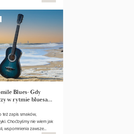
PRZEMYSŁAW
mile Blues- Gdy
czy w rytmie bluesa…
o też zapis smaków,
yki. Choćbyśmy nie wiem jak