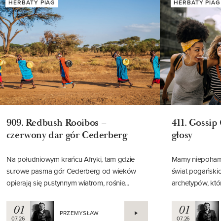
HERBATY PIAG
HERBATY PIAG
909. Redbush Rooibos –
411. Gossip 
czerwony dar gór Cederberg
głosy
Na południowym krańcu Afryki, tam gdzie
Mamy niepoham
surowe pasma gór Cederberg od wieków
świat pogańskic
opierają się pustynnym wiatrom, rośnie...
archetypów, któr