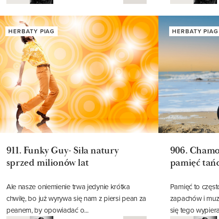
01
01
PRZEMYSŁAW
07.26
07.26
HERBATY PIAG
HERBATY PIAG
911. Funky Guy- Siła natury
906. Chamo
sprzed milionów lat
pamięć tań
Ale nasze oniemienie trwa jedynie krótka
Pamięć to częst
chwilę, bo już wyrywa się nam z piersi pean za
zapachów i muz