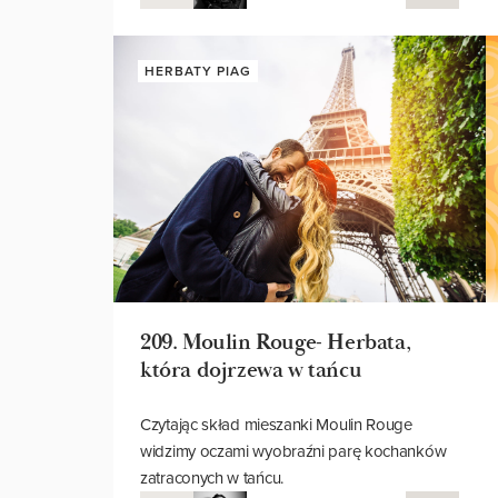
03
PRZEMYSŁAW
07.26
HERBATY PIAG
209. Moulin Rouge- Herbata,
która dojrzewa w tańcu
Czytając skład mieszanki Moulin Rouge
widzimy oczami wyobraźni parę kochanków