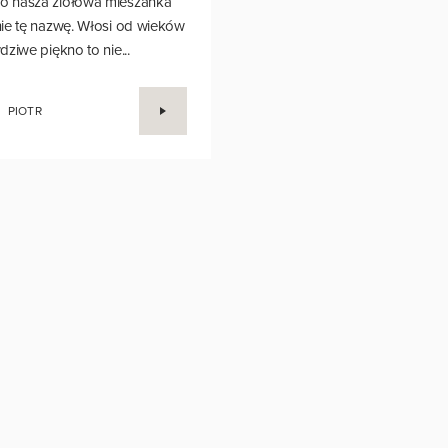
 nasza ziołowa mieszanka
ie tę nazwę. Włosi od wieków
ziwe piękno to nie...
PIOTR