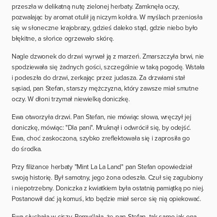
przeszła w delikatną nutę zielonej herbaty. Zamknęła oczy,
pozwalając by aromat otulił ją niczym kołdra. W myślach przeniosła
się w słoneczne krajobrazy, gdzieś daleko stąd, gdzie niebo było
błękitne, a słońce ogrzewało skórę.
Nagle dzwonek do drzwi wyrwał ją z marzeń. Zmarszczyła brwi, nie
spodziewała się żadnych gości, szczególnie w taką pogodę. Wstała
i podeszła do drzwi, zerkając przez judasza. Za drzwiami stał
sąsiad, pan Stefan, starszy mężczyzna, który zawsze miał smutne
oczy. W dłoni trzymał niewielką doniczkę.
Ewa otworzyła drzwi. Pan Stefan, nie mówiąc słowa, wręczył jej
doniczkę, mówiąc: "Dla pani". Mruknął i odwrócił się, by odejść.
Ewa, choć zaskoczona, szybko zreflektowała się i zaprosiła go
do środka.
Przy filiżance herbaty "Mint La La Land" pan Stefan opowiedział
swoją historię. Był samotny, jego żona odeszła. Czuł się zagubiony
i niepotrzebny. Doniczka z kwiatkiem była ostatnią pamiątką po niej.
Postanowił dać ją komuś, kto będzie miał serce się nią opiekować.
Ewa słuchała w ciszy. Pomyślała, że pan Stefan, tak samo jak ona,