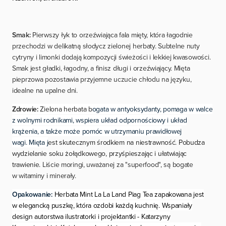
Smak:
Pierwszy łyk to orzeźwiająca fala mięty, która łagodnie
przechodzi w delikatną słodycz zielonej herbaty. Subtelne nuty
cytryny i limonki dodają kompozycji świeżości i lekkiej kwasowości.
Smak jest gładki, łagodny, a finisz długi i orzeźwiający. Mięta
pieprzowa pozostawia przyjemne uczucie chłodu na języku,
idealne na upalne dni.
Zdrowie:
Zielona herbata b
ogata w antyoksydanty, pomaga w walce
z wolnymi rodnikami, wspiera układ odpornościowy i układ
krążenia, a także może pomóc w utrzymaniu prawidłowej
wagi.
Mięta j
est skutecznym środkiem na niestrawność. Pobudza
wydzielanie soku żołądkowego, przyśpieszając i ułatwiając
trawienie.
Liście moringi, uważanej za "superfood", są bogate
w witaminy i minerały.
Opakowanie:
Herbata Mint La La Land Piag Tea zapakowana jest
w elegancką puszkę, która ozdobi każdą kuchnię. Wspaniały
design autorstwa ilustratorki i projektantki - Katarzyny