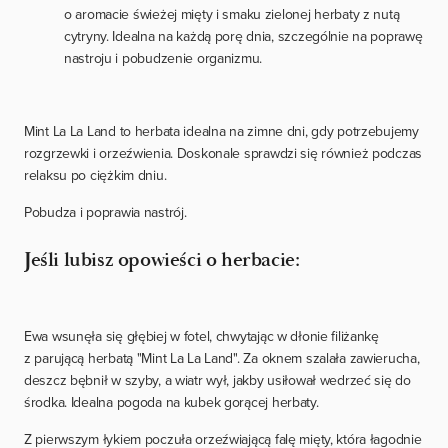
o aromacie świeżej mięty i smaku zielonej herbaty z nutą
cytryny. Idealna na każdą porę dnia, szczególnie na poprawę
nastroju i pobudzenie organizmu.
Mint La La Land to herbata idealna na zimne dni, gdy potrzebujemy
rozgrzewki i orzeźwienia. Doskonale sprawdzi się również podczas
relaksu po ciężkim dniu.
Pobudza i poprawia nastrój.
Jeśli lubisz opowieści o herbacie:
Ewa wsunęła się głębiej w fotel, chwytając w dłonie filiżankę
z parującą herbatą "Mint La La Land". Za oknem szalała zawierucha,
deszcz bębnił w szyby, a wiatr wył, jakby usiłował wedrzeć się do
środka. Idealna pogoda na kubek gorącej herbaty.
Z pierwszym łykiem poczuła orzeźwiającą falę mięty, która łagodnie