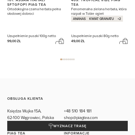
SFTGFOP1 PIAG TEA
TEA
Ortodoksyjna czarna herbata pełna
Fenomenalna zielona herbata, która
słodowej dobroci
rozpali w Tobie ogień
ANANAS
KWIAT GRANATU
+2
Uzupełnienie puszki
100g netto
Uzupełnienie puszki
80g netto
99,00 ZŁ
49,00 ZŁ
OBSŁUGA KLIENTA
Księdza Wujka 15A,
+48 510 184 181
62-100 Wągrowiec, Polska
shop@piagtea.com
WYZNACZ TRASĘ
PIAG TEA
INFORMACJE