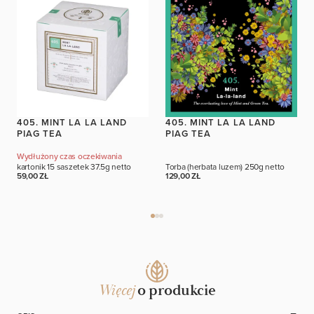
405. MINT LA LA LAND
405. MINT LA LA LAND
PIAG TEA
PIAG TEA
Wydłużony czas oczekiwania
kartonik 15 saszetek
37.5g netto
Torba (herbata luzem)
250g netto
59,00 ZŁ
129,00 ZŁ
Więcej
o produkcie