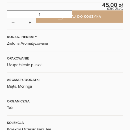
45,00 zł
0.90 ZŁ/G
DODAJ DO KOSZYKA
RODZAJ HERBATY
Zielona Aromatyzowana
OPAKOWANIE
Uzupełnienie puszki
AROMATY/DODATKI
Mięta, Moringa
ORGANICZNA
Tak
KOLEKCJA
Kolekcja Organic Piag Tea