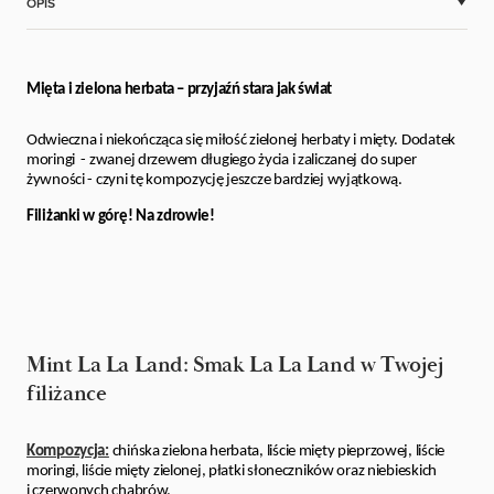
OPIS
Mięta i zielona herbata – przyjaźń stara jak świat
Odwieczna i niekończąca się miłość zielonej herbaty i mięty. Dodatek
moringi - zwanej drzewem długiego życia i zaliczanej do super
żywności - czyni tę kompozycję jeszcze bardziej wyjątkową.
Filiżanki w górę! Na zdrowie!
Mint La La Land: Smak La La Land w Twojej
filiżance
Kompozycja:
chińska zielona herbata, liście mięty pieprzowej, liście
moringi, liście mięty zielonej, płatki słoneczników oraz niebieskich
i czerwonych chabrów.