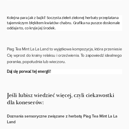
Kolejna para jak z bajki! Soczysta zieleń zielonej herbaty przeplatana
tajemniczym błękitem kwiatów chabru. Grafika na puszce doskonale
oddaje to, co kryje jej środek.
Piag Tea Mint La La Land to wyjątkowa kompozycja, która przeniesie
Cię wprost do krainy relaksu i orzeźwienia.
To zapowiedź idealnego
poranka, popołudnia lub wieczoru.
Daj się porwać tej energii!
Jeśli lubisz wiedzieć więcej, czyli ciekawostki
dla koneserów:
Doznania sensoryczne związane z herbatą Piag Tea Mint La La
Land