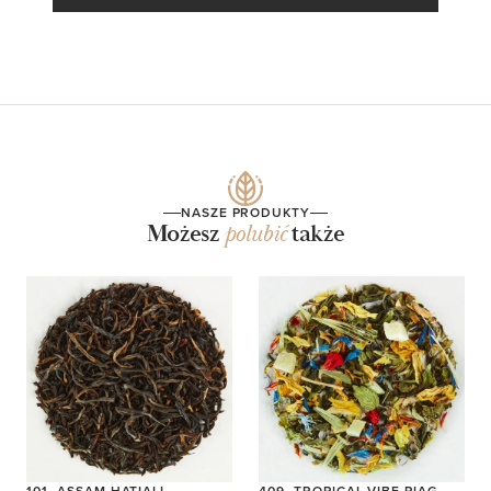
NASZE PRODUKTY
Możesz
polubić
także
101. ASSAM HATIALI
409. TROPICAL VIBE PIAG