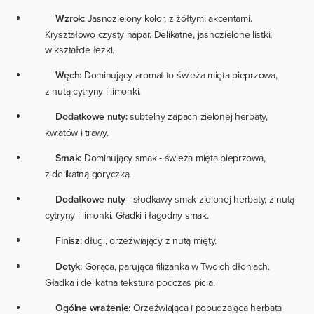
Wzrok:
Jasnozielony kolor, z żółtymi akcentami.
Kryształowo czysty napar. Delikatne, jasnozielone listki,
w kształcie łezki.
Węch:
Dominujący aromat to świeża mięta pieprzowa,
z nutą cytryny i limonki.
Dodatkowe nuty:
subtelny zapach zielonej herbaty,
kwiatów i trawy.
Smak:
Dominujący smak - świeża mięta pieprzowa,
z delikatną goryczką.
Dodatkowe nuty
- słodkawy smak zielonej herbaty, z nutą
cytryny i limonki. Gładki i łagodny smak.
Finisz:
długi, orzeźwiający z nutą mięty.
Dotyk:
Gorąca, parująca filiżanka w Twoich dłoniach.
Gładka i delikatna tekstura podczas picia.
Ogólne wrażenie:
Orzeźwiająca i pobudzająca herbata