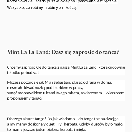
Korzeniowskiej. Każda puszka oklejana i pakowana jest ręcznie.
Wszystko, co robimy - robimy z miłością.
Mint La La Land: Dasz się zaprosić do tańca?
Chcemy zaprosić Cię do tańca z naszą Mint La La Land, która cudownie
i słodko pobudza.
J
Możesz poczuć się jak Mia i Sebastian, pląsać od rana w domu,
nieśmiało kiwać nóżką pod biurkiem w pracy,
sunąć
moonwalkiem
ulicami Twego miasta, a wieczorem… Wieczorem
proponujemy tango.
Dlaczego akurat tango? Bo jak wiadomo – do tanga trzeba dwojga,
a my mamy doskonały duet – Ty i herbata. Gdyby duetów było mało,
to mamy jeszcze jeden: zielona herbata i mięta.