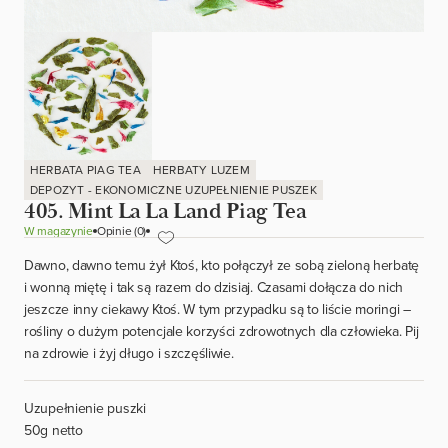
HERBATA PIAG TEA
HERBATY LUZEM
DEPOZYT - EKONOMICZNE UZUPEŁNIENIE PUSZEK
405. Mint La La Land Piag Tea
W magazynie
Opinie (0)
Dawno, dawno temu żył Ktoś, kto połączył ze sobą zieloną herbatę
i wonną miętę i tak są razem do dzisiaj. Czasami dołącza do nich
jeszcze inny ciekawy Ktoś. W tym przypadku są to liście moringi –
rośliny o dużym potencjale korzyści zdrowotnych dla człowieka. Pij
na zdrowie i żyj długo i szczęśliwie.
Uzupełnienie puszki
50g netto