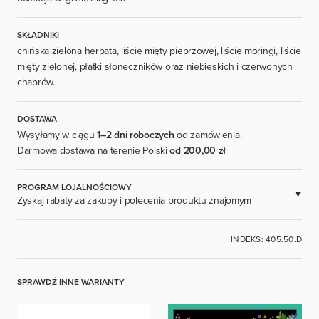
SKŁADNIKI
chińska zielona herbata, liście mięty pieprzowej, liście moringi, liście
mięty zielonej, płatki słoneczników oraz niebieskich i czerwonych
chabrów.
DOSTAWA
Wysyłamy w ciągu
1–2 dni roboczych
od zamówienia.
Darmowa dostawa na terenie Polski
od 200,00 zł
PROGRAM LOJALNOŚCIOWY
Zyskaj rabaty za zakupy i polecenia produktu znajomym
DOSTĘPNE DLA ZAREJESTROWANYCH UŻYTKOWNIKÓW.
INDEKS: 405.50.D
ZALOGUJ SIĘ
SPRAWDŹ INNE WARIANTY