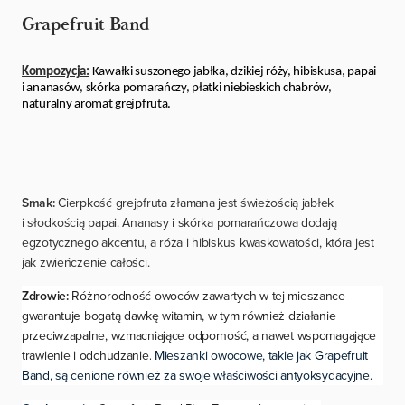
Grapefruit Band
Kompozycja:
Kawałki suszonego jabłka, dzikiej róży, hibiskusa, papai
i ananasów, skórka pomarańczy, płatki niebieskich chabrów,
naturalny aromat grejpfruta.
Smak:
Cierpkość grejpfruta złamana jest świeżością jabłek
i słodkością papai. Ananasy i skórka pomarańczowa dodają
egzotycznego akcentu, a róża i hibiskus kwaskowatości, która jest
jak zwieńczenie całości.
Zdrowie:
Różnorodność owoców zawartych w tej mieszance
gwarantuje bogatą dawkę witamin, w tym również działanie
przeciwzapalne, wzmacniające odporność, a nawet wspomagające
trawienie i odchudzanie.
Mieszanki owocowe, takie jak Grapefruit
Band, są cenione również za swoje właściwości antyoksydacyjne.