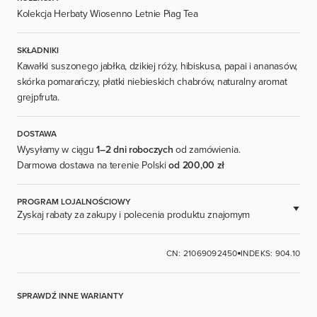
Kolekcja Herbaty Wiosenno Letnie Piag Tea
SKŁADNIKI
Kawałki suszonego jabłka, dzikiej róży, hibiskusa, papai i ananasów,
skórka pomarańczy, płatki niebieskich chabrów, naturalny aromat
grejpfruta.
DOSTAWA
Wysyłamy w ciągu
1–2 dni roboczych
od zamówienia.
Darmowa dostawa na terenie Polski
od 200,00 zł
PROGRAM LOJALNOŚCIOWY
Zyskaj rabaty za zakupy i polecenia produktu znajomym
DOSTĘPNE DLA ZAREJESTROWANYCH UŻYTKOWNIKÓW.
CN: 21069092450
INDEKS: 904.10
ZALOGUJ SIĘ
SPRAWDŹ INNE WARIANTY