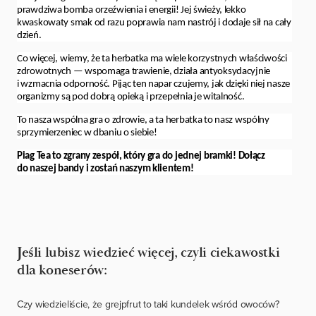
prawdziwa bomba orzeźwienia i energii! Jej świeży, lekko
kwaskowaty smak od razu poprawia nam nastrój i dodaje sił na cały
dzień.
Co więcej, wiemy, że ta herbatka ma wiele korzystnych właściwości
zdrowotnych — wspomaga trawienie, działa antyoksydacyjnie
i wzmacnia odporność. Pijąc ten napar czujemy, jak dzięki niej nasze
organizmy są pod dobrą opieką i przepełnia je witalność.
To nasza wspólna gra o zdrowie, a ta herbatka to nasz wspólny
sprzymierzeniec w dbaniu o siebie!
Piag Tea to zgrany zespół, który gra do jednej bramki! Dołącz
do naszej bandy i zostań naszym klientem!
Jeśli lubisz wiedzieć więcej, czyli ciekawostki
dla koneserów:
Czy wiedzieliście, że grejpfrut to taki kundelek wśród owoców?