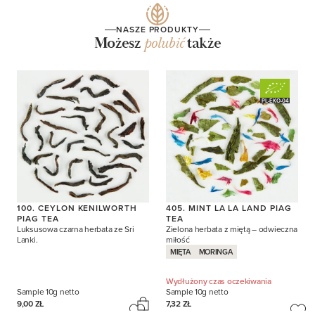
NASZE PRODUKTY
Możesz
polubić
także
PL-EKO-04
100. CEYLON KENILWORTH
405. MINT LA LA LAND PIAG
PIAG TEA
TEA
Luksusowa czarna herbata ze Sri
Zielona herbata z miętą – odwieczna
Lanki.
miłość
MIĘTA
MORINGA
Wydłużony czas oczekiwania
Sample
10g netto
Sample
10g netto
9,00 ZŁ
7,32 ZŁ