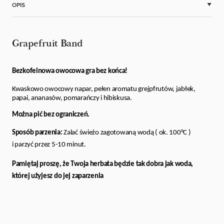
OPIS
Grapefruit Band
Bezkofeinowa owocowa gra bez końca!
Kwaskowo owocowy napar, pełen aromatu grejpfrutów, jabłek,
papai, ananasów, pomarańczy i hibiskusa.
Można pić bez ograniczeń.
Sposób parzenia:
Zalać świeżo zagotowaną wodą ( ok. 100°C )
i parzyć przez 5-10 minut.
Pamiętaj proszę, że Twoja herbata będzie tak dobra jak woda,
której użyjesz do jej zaparzenia