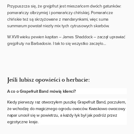
Przypuszcza się, że grejpfrut jest mieszańcem dwóch gatunków:
pomarańczy olbrzymiej i pomarańczy chińskiej. Pomarańcze
chińskie też są skrzyżowane z mandarynkami, więc suma
summarum powstał niezły mix tych cytrusowych skarbów.
W XVII wieku pewien kapitan – James Shaddock – zaczął uprawiać
grejpfruty na Barbadosie. I tak to się wszystko zaczęło…
Jeśli lubisz opowieści o herbacie:
A co o Grapefruit Band mówią klienci?
Kiedy pierwszy raz otworzyłem puszkę Grapefruit Band, poczułem,
że wchodzę do magicznego ogrodu owoców. Kwaskowo owocowy
napar unosił się w powietrzu, a każdy łyk był jak podróż przez
egzotyczne kraje.