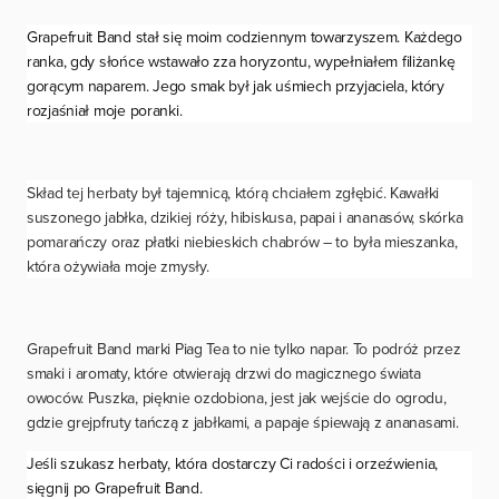
Grapefruit Band stał się moim codziennym towarzyszem. Każdego
ranka, gdy słońce wstawało zza horyzontu, wypełniałem filiżankę
gorącym naparem. Jego smak był jak uśmiech przyjaciela, który
rozjaśniał moje poranki.
Skład tej herbaty był tajemnicą, którą chciałem zgłębić. Kawałki
suszonego jabłka, dzikiej róży, hibiskusa, papai i ananasów, skórka
pomarańczy oraz płatki niebieskich chabrów – to była mieszanka,
która ożywiała moje zmysły.
Grapefruit Band marki Piag Tea to nie tylko napar. To podróż przez
smaki i aromaty, które otwierają drzwi do magicznego świata
owoców. Puszka, pięknie ozdobiona, jest jak wejście do ogrodu,
gdzie grejpfruty tańczą z jabłkami, a papaje śpiewają z ananasami.
Jeśli szukasz herbaty, która dostarczy Ci radości i orzeźwienia,
sięgnij po Grapefruit Band.