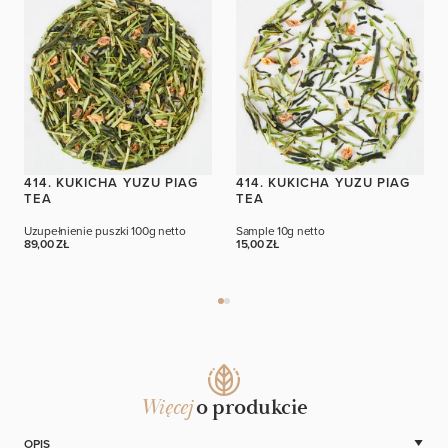
414. KUKICHA YUZU PIAG
414. KUKICHA YUZU PIAG
TEA
TEA
Uzupełnienie puszki
100g netto
Sample
10g netto
89,00 ZŁ
15,00 ZŁ
Więcej
o produkcie
OPIS