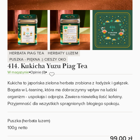
HERBATA PIAG TEA
HERBATY LUZEM
PUSZKA - PIĘKNA :) CIESZY OKO
414. Kukicha Yuzu Piag Tea
W magazynie
Opinie (0)
Kukicha to japońska zielona herbata zrobiona z łodyżek i gałązek.
Bogata w L-teaninę, która ma dobroczynny wpływ na ludzki
organizm - uspokaja i odpręża. Zawiera niewielką ilość kofeiny.
Przyjemność dla wszystkich spragnionych błogiego spokoju.
Puszka (herbata luzem)
100g netto
99,00 zł