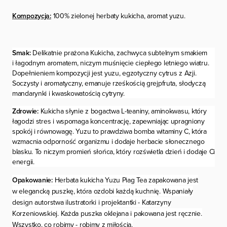
Kompozycja:
100% zielonej herbaty kukicha, aromat yuzu.
Smak:
Delikatnie prażona Kukicha, zachwyca subtelnym smakiem
i łagodnym aromatem, niczym muśnięcie ciepłego letniego wiatru.
Dopełnieniem kompozycji jest
yuzu
, egzotyczny cytrus z Azji.
Soczysty i aromatyczny, emanuje rześkością grejpfruta, słodyczą
mandarynki i kwaskowatością cytryny.
Zdrowie:
Kukicha słynie z bogactwa
L-teaniny
, aminokwasu, który
łagodzi stres i wspomaga koncentrację, zapewniając upragniony
spokój i równowagę. Yuzu to prawdziwa bomba witaminy C, która
wzmacnia odporność organizmu i dodaje herbacie słonecznego
blasku. To niczym promień słońca, który rozświetla dzień i dodaje Ci
energii.
Opakowanie:
Herbata kukicha Yuzu Piag Tea zapakowana jest
w elegancką puszkę, która ozdobi każdą kuchnię. Wspaniały
design autorstwa ilustratorki i projektantki - Katarzyny
Korzeniowskiej. Każda puszka oklejana i pakowana jest ręcznie.
Wszystko, co robimy - robimy z miłością.