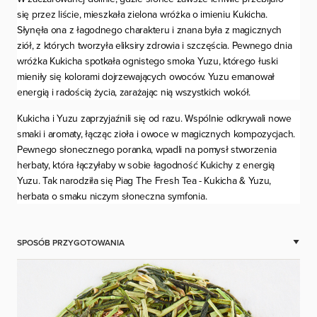
się przez liście, mieszkała zielona wróżka o imieniu Kukicha.
Słynęła ona z łagodnego charakteru i znana była z magicznych
ziół, z których tworzyła eliksiry zdrowia i szczęścia. Pewnego dnia
wróżka Kukicha spotkała ognistego smoka Yuzu, którego łuski
mieniły się kolorami dojrzewających owoców. Yuzu emanował
energią i radością życia, zarażając nią wszystkich wokół.
Kukicha i Yuzu zaprzyjaźnili się od razu. Wspólnie odkrywali nowe
smaki i aromaty, łącząc zioła i owoce w magicznych kompozycjach.
Pewnego słonecznego poranka, wpadli na pomysł stworzenia
herbaty, która łączyłaby w sobie łagodność Kukichy z energią
Yuzu. Tak narodziła się Piag The Fresh Tea - Kukicha & Yuzu,
herbata o smaku niczym słoneczna symfonia.
SPOSÓB PRZYGOTOWANIA
Zalej łyżeczkę herbaty wodą o temperaturze 70-80°C i parz przez
2-3 minuty.