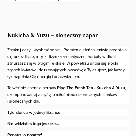
Kukicha & Yuzu – słoneczny napar
Zamknij oczy i wyobraź sobie... Promienie słońca leniwie przebijają
się przez liście, a Ty z filiżanką aromatycznej herbaty w dłoni
zanurzasz się w błogim relaksie. W powietrzu unosi się słodki
zapach kwiatów i dojrzewających owoców, a Ty czujesz, jak każdy
łyk napełnia Cię energią i orzeźwieniem.
To właśnie esencja herbaty
Piag The Fresh Tea - Kukicha & Yuzu
,
skomponowanej z myślą o miłośnikach słonecznych smaków
i słonecznych dni.
Tyle słońca w jednej filiżance…
Nie widziałeś tego jeszcze…
Popatrz, o popatrz!