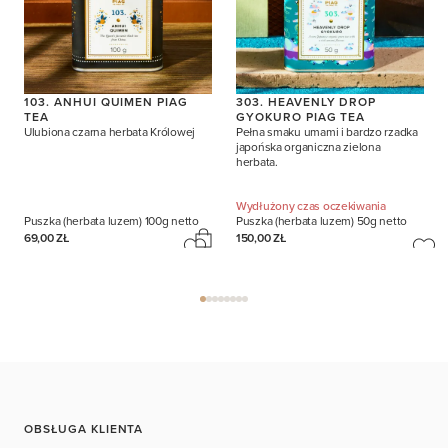
103. ANHUI QUIMEN PIAG
303. HEAVENLY DROP
TEA
GYOKURO PIAG TEA
Ulubiona czarna herbata Królowej
Pełna smaku umami i bardzo rzadka
japońska organiczna zielona
herbata.
Wydłużony czas oczekiwania
Puszka (herbata luzem)
100g netto
Puszka (herbata luzem)
50g netto
69,00 ZŁ
150,00 ZŁ
OBSŁUGA KLIENTA