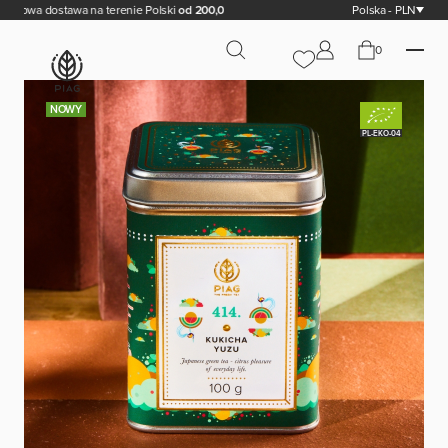
wa dostawa na terenie Polski
od 200,00 zł
Polska - PLN
0
NOWY
PL-EKO-04