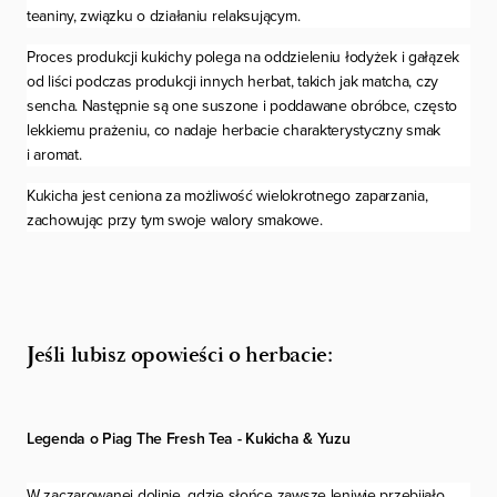
teaniny, związku o działaniu relaksującym.
Proces produkcji kukichy polega na oddzieleniu łodyżek i gałązek
od liści podczas produkcji innych herbat, takich jak matcha, czy
sencha. Następnie są one suszone i poddawane obróbce, często
lekkiemu prażeniu, co nadaje herbacie charakterystyczny smak
i aromat.
Kukicha jest ceniona za możliwość wielokrotnego zaparzania,
zachowując przy tym swoje walory smakowe.
Jeśli lubisz opowieści o herbacie:
Legenda o Piag The Fresh Tea - Kukicha & Yuzu
W zaczarowanej dolinie, gdzie słońce zawsze leniwie przebijało