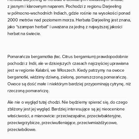
z jasnym i klarownym naparem. Pochodzi z regionu Darjeeling
w północno-wschodnich Indiach, gdzie rośnie na wysokości ponad
2000 metrów nad poziomem morza. Herbata Darjeeling jest znana,
jako “szampan herbat” i uważana za jedną z najwyższej jakości
herbat na świecie.
Pomarańcza bergamotka (łac.
Citrus
bergamium
) prawdopodobnie
pochodzi z Indii, ale w dzisiejszych czasach najczęściej uprawiana
jest w regionie Kalabrii, we Włoszech. Kiedy patrzymy na owoce
bergamotki, widzimy dziwną, zieloną, pomarszczoną pomarańczę.
Owoce są dość małe i niektórym bardziej przypominają cytrynę, niż
rzeczoną pomarańczę.
Ale nie o wygląd tutaj chodzi. Nie będziemy spierać się, do czego
zbliżony jest jej wygląd. Bardziej interesujące są jej nieocenione
właściwości, a mianowicie:
przeciwzapalne, przeciwbakteryjne,
przeciwgrzybicze, przeciwutleniające, przeciwmiażdżycowe,
przeciwbólowe.