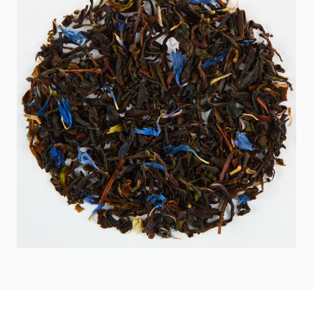
NITRO - NAJBARDZIEJ
WEGAŃSKA BORÓWKOWA
ORZEŹWIAJĄCY TREND
TARTA Z EPIC GREYEM
TEGO LATA!