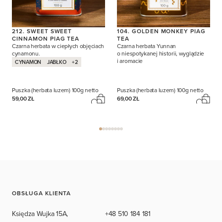
212. SWEET SWEET
104. GOLDEN MONKEY PIAG
CINNAMON PIAG TEA
TEA
Czarna herbata w ciepłych objęciach
Czarna herbata Yunnan
cynamonu.
o niespotykanej historii, wyglądzie
i aromacie
CYNAMON
JABŁKO
+2
Puszka (herbata luzem)
100g netto
Puszka (herbata luzem)
100g netto
59,00 ZŁ
69,00 ZŁ
OBSŁUGA KLIENTA
Księdza Wujka 15A,
+48 510 184 181