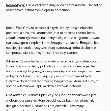
Kompozycja:
Liście czarnych indyjskich herbat Assam i Darjeeling
nasyconych naturalnym olejkiem bergamotki
Smak:
Epic Grey to herbata d
la tych, którzy lubią niebanalne
połączenia smaków i aromatów. Jest to herbata czarna, która
została aromatyzowana naturalnym olejkiem z bergamotki, owocu
cytrusowego o cierpkim i orzeźwiającym zapachu. Bergamotka
nadaje jej charakterystyczną nutę cytrusową, która doskonale
komponuje się z ciemnymi liśćmi herbaty czarnej.
Zdrowie:
Czarna herbata ma wiele prozdrowotnych właściwości.
Dzięki zawartości teiny pobudza i poprawia koncentrację. Jest
bogata w antyoksydanty, które pomagają chronić organizm przed
wolnymi rodnikami i redukują ryzyko chorób przewlekłych.
Dołóżcie do tego wszechmocną bergamotkę, która jest niczym
bomba witaminowa i epicka dawka zdrowia gotowa!
Opakowanie:
Herbata Epic Grey od Piag Tea zapakowana jest
w elegancką puszkę, która ozdobi każdą kuchnię. Wspaniały
design autorstwa ilustratorki i projektantki - Katarzyny