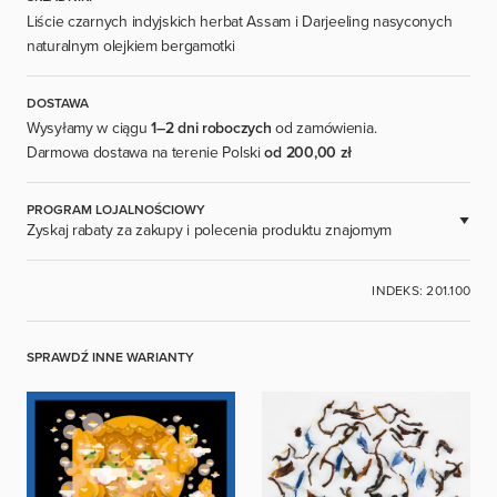
Liście czarnych indyjskich herbat Assam i Darjeeling nasyconych
naturalnym olejkiem bergamotki
DOSTAWA
Wysyłamy w ciągu
1–2 dni roboczych
od zamówienia.
Darmowa dostawa na terenie Polski
od 200,00 zł
PROGRAM LOJALNOŚCIOWY
Zyskaj rabaty za zakupy i polecenia produktu znajomym
DOSTĘPNE DLA ZAREJESTROWANYCH UŻYTKOWNIKÓW.
INDEKS: 201.100
ZALOGUJ SIĘ
SPRAWDŹ INNE WARIANTY