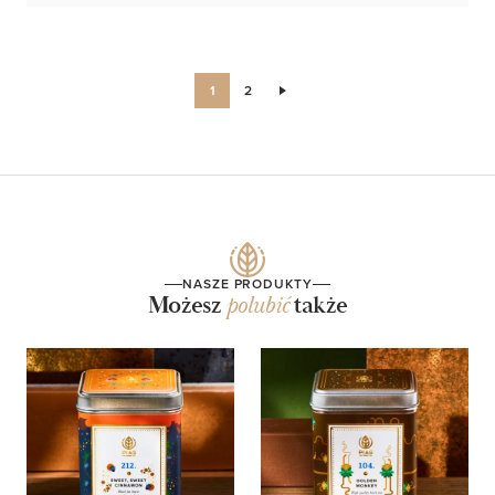
1
2
NASZE PRODUKTY
Możesz
polubić
także