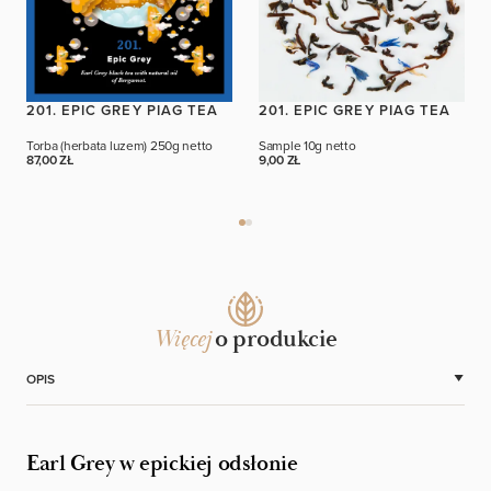
201. EPIC GREY PIAG TEA
201. EPIC GREY PIAG TEA
Torba (herbata luzem)
250g netto
Sample
10g netto
87,00 ZŁ
9,00 ZŁ
Więcej
o produkcie
OPIS
Earl Grey w epickiej odsłonie