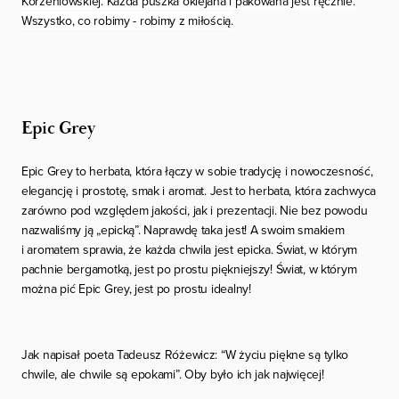
Korzeniowskiej. Każda puszka oklejana i pakowana jest ręcznie.
Wszystko, co robimy - robimy z miłością.
Epic Grey
Epic Gre
y to herbata, która łączy w sobie tradycję i nowoczesność,
elegancję i prostotę, smak i aromat. Jest to herbata, która zachwyca
zarówno pod względem jakości, jak i prezentacji. Nie bez powodu
nazwaliśmy ją „epicką”. Naprawdę taka jest! A swoim smakiem
i aromatem sprawia, że każda chwila jest epicka.
Świat, w którym
pachnie bergamotką, jest po prostu piękniejszy! Świat, w którym
można pić Epic Grey, jest po prostu idealny!
Jak napisał poeta Tadeusz Różewicz: “
W życiu piękne są tylko
chwile, ale chwile są epokami”.
Oby było ich jak najwięcej!