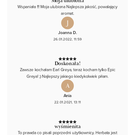
Moja ulubiona
Wspaniała !!! Moja ulubiona Najlepsza jakość, powalający
aromat.
J
Joanna D.
26.01.2022, 11:59
Doskonała!
Zawsze kochałam Earl Greya, teraz kocham tylko Epic
Greya! ;) Najlepszy jakiego kiedykolwiek piłam.
A
Ania
22.01.2021, 13:11
wyśmienita
To prawda co pisali poprzedni użytkownicy. Herbata jest