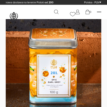
wa dostawa na terenie Polski
od 200,00 zł
Polska - PLN
0