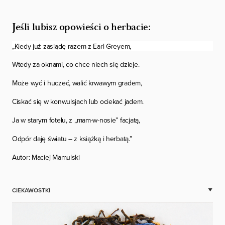
Jeśli lubisz opowieści o herbacie:
„Kiedy już zasiądę razem z Earl Greyem,
Wtedy za oknami, co chce niech się dzieje.
Może wyć i huczeć, walić krwawym gradem,
Ciskać się w konwulsjach lub ociekać jadem.
Ja w starym fotelu, z „mam-w-nosie” facjatą,
Odpór daję światu – z książką i herbatą.”
Autor: Maciej Mamulski
CIEKAWOSTKI