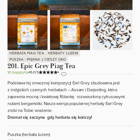
HERBATA PIAG TEA
HERBATY LUZEM
PUSZKA - PIĘKNA :) CIESZY OKO
201. Epic Grey Piag Tea
W magazynie
/5
Podstawa tej smacznej kompozycji Earl Grey zbudowana jest
z indyjskich czarnych herbatach – Assam i Darjeeling, która
zapewnia mocną i kwiatową filiżankę rozweseloną cytrusowymi
nutami bergamotki. Nasza wersja popularnej herbaty Earl Grey
zrobi na Tobie wrażenie.
Dramat się zaczyna gdy herbata się kończy!
Puszka (herbata luzem)