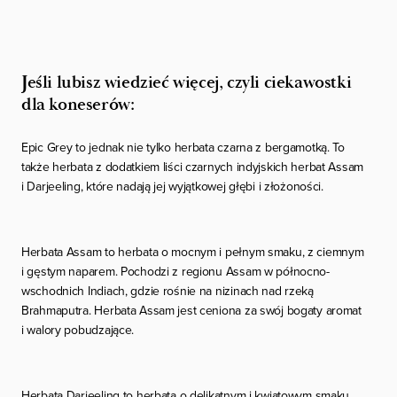
Jeśli lubisz wiedzieć więcej, czyli ciekawostki
dla koneserów:
Epic Grey
to jednak nie tylko herbata czarna z bergamotką. To
także herbata z dodatkiem liści czarnych indyjskich herbat Assam
i Darjeeling, które nadają jej wyjątkowej głębi i złożoności.
Herbata Assam to herbata o mocnym i pełnym smaku, z ciemnym
i gęstym naparem. Pochodzi z regionu Assam w północno-
wschodnich Indiach, gdzie rośnie na nizinach nad rzeką
Brahmaputra. Herbata Assam jest ceniona za swój bogaty aromat
i walory pobudzające.
Herbata Darjeeling to herbata o delikatnym i kwiatowym smaku,