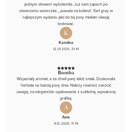
jednym słowem wyśmienita. Już sam zapach po
otworzeniu woreczka ,, powala na kolana". Earl grey w
najlepszym wydaniu jaki do tej pory miałam okazję
testować.
K
Karolina
12.01.2021, 21:41
Bomba
Wspaniały aromat, a za chwil parę takiż smak. Doskonała
herbata na każdą porę dnia. Należy również zwrócić
uwagę, na eleganckie opakowanie z subtelną, wyważoną
grafiką.
A
Asia
9.12.2020, 11:19