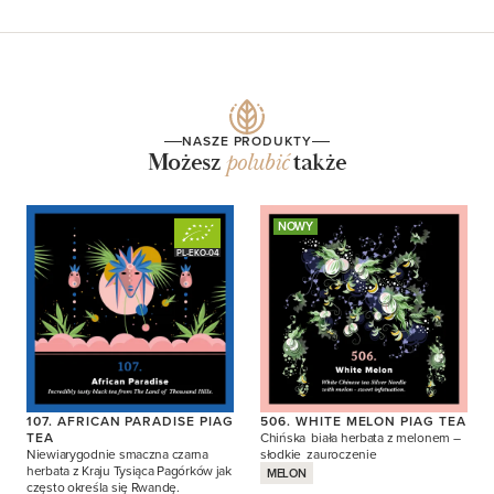
NASZE PRODUKTY
Możesz
polubić
także
NOWY
PL-EKO-04
107. AFRICAN PARADISE PIAG
506. WHITE MELON PIAG TEA
TEA
Chińska biała herbata z melonem –
Niewiarygodnie smaczna czarna
słodkie zauroczenie
herbata z Kraju Tysiąca Pagórków jak
MELON
często określa się Rwandę.