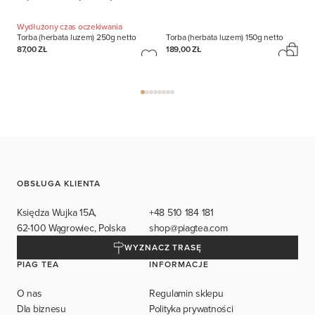
Wydłużony czas oczekiwania
Torba (herbata luzem)
250g netto
Torba (herbata luzem)
150g netto
87,00 ZŁ
189,00 ZŁ
OBSŁUGA KLIENTA
Księdza Wujka 15A,
+48 510 184 181
62-100 Wągrowiec, Polska
shop@piagtea.com
WYZNACZ TRASĘ
PIAG TEA
INFORMACJE
O nas
Regulamin sklepu
Dla biznesu
Polityka prywatności