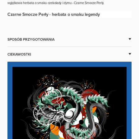
wyjątkowa herbata o smaku czekolady i dymu - Czarne Smocze Perły.
Czarne Smocze Perły - herbata o smaku legendy
SPOSÓB PRZYGOTOWANIA
CIEKAWOSTKI
Zagrzej wodę do temperatury 95°C.
Umieść jedną perełkę herbaty w filiżance.
Zalej herbatę wodą i odczekaj 3-4 minuty.
Ciesz się wyjątkowym smakiem i aromatem herbaty Black
Dragon Pearls!
CZARNA HERBATA - CZĘŚĆ
WITAJCIE W ŚWIECIE
2
HERBAT JAKOŚCI