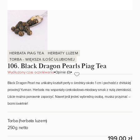
HERBATA PIAG TEA
HERBATY LUZEM
TORBA - WIĘKSZA ILOŚĆ ULUBIONEJ
106. Black Dragon Pearls Piag Tea
Wydłużony czas oczekiwania
Opinie (0)
Black Dragon Pearl ma unikalny kształt perły o średnicy około 1 cm i pochodzi z chińskiej
prowincji Yunnan. Herbata ma wspaniały czekoladowo-miodowy smak z nutą ziemistości.
Liście można ponownie zaparzyć. Nawet jeśli jesteś wybredną osobą, musisz przyznać –
brzmi świetnie!
Torba (herbata luzem)
250g netto
199,00 zł