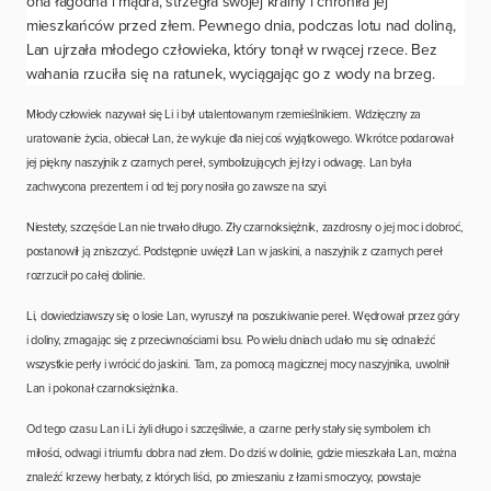
ona łagodna i mądra, strzegła swojej krainy i chroniła jej
mieszkańców przed złem. Pewnego dnia, podczas lotu nad doliną,
Lan ujrzała młodego człowieka, który tonął w rwącej rzece. Bez
wahania rzuciła się na ratunek, wyciągając go z wody na brzeg.
Młody człowiek nazywał się Li i był utalentowanym rzemieślnikiem. Wdzięczny za
uratowanie życia, obiecał Lan, że wykuje dla niej coś wyjątkowego. Wkrótce podarował
jej piękny naszyjnik z czarnych pereł, symbolizujących jej łzy i odwagę. Lan była
zachwycona prezentem i od tej pory nosiła go zawsze na szyi.
Niestety, szczęście Lan nie trwało długo. Zły czarnoksiężnik, zazdrosny o jej moc i dobroć,
postanowił ją zniszczyć. Podstępnie uwięził Lan w jaskini, a naszyjnik z czarnych pereł
rozrzucił po całej dolinie.
Li, dowiedziawszy się o losie Lan, wyruszył na poszukiwanie pereł. Wędrował przez góry
i doliny, zmagając się z przeciwnościami losu. Po wielu dniach udało mu się odnaleźć
wszystkie perły i wrócić do jaskini. Tam, za pomocą magicznej mocy naszyjnika, uwolnił
Lan i pokonał czarnoksiężnika.
Od tego czasu Lan i Li żyli długo i szczęśliwie, a czarne perły stały się symbolem ich
miłości, odwagi i triumfu dobra nad złem. Do dziś w dolinie, gdzie mieszkała Lan, można
znaleźć krzewy herbaty, z których liści, po zmieszaniu z łzami smoczycy, powstaje