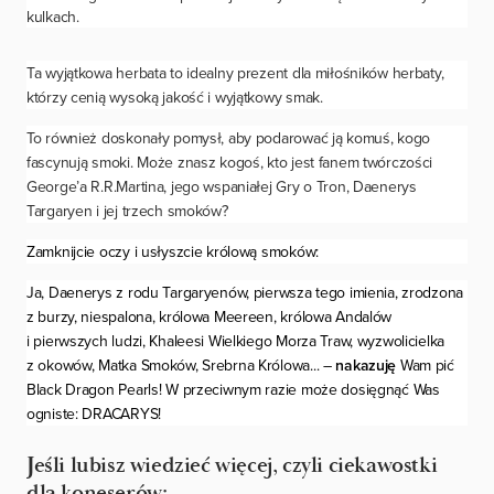
kulkach.
Ta wyjątkowa herbata to idealny prezent dla miłośników herbaty,
którzy cenią wysoką jakość i wyjątkowy smak.
To również doskonały pomysł, aby podarować ją komuś, kogo
fascynują smoki. Może znasz kogoś, kto jest fanem twórczości
George’a R.R.Martina, jego wspaniałej Gry o Tron, Daenerys
Targaryen i jej trzech smoków?
Zamknijcie oczy i usłyszcie królową smoków:
Ja, Daenerys z rodu Targaryenów, pierwsza tego imienia, zrodzona
z burzy, niespalona, królowa Meereen, królowa Andalów
i pierwszych ludzi, Khaleesi Wielkiego Morza Traw, wyzwolicielka
z okowów, Matka Smoków, Srebrna Królowa... –
nakazuję
Wam pić
Black Dragon Pearls! W przeciwnym razie może dosięgnąć Was
ogniste: DRACARYS!
Jeśli lubisz wiedzieć więcej, czyli ciekawostki
dla koneserów: