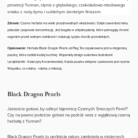
prowincji Yunnan, słynie z głębokiego, czekoladowo-miodowego
smaku z nutą dymu i subtelnym ziemistym finiszem.
Zdrowie:
Czarna herbata ma wiele prozdrowotnych właściwości. Dzięki zawartości teiny
pobudza i poprawia koncentrację. Jest bogata w antyoksydanty, które pomagają chronić
organizm przed wolnymi rodnikami i redukują ryzyko chorób przewlekłych.
Opakowanie:
Herbata Black Dragon Pearls od Piag Tea zapakowana jest w elegancką
puszkę, która ozdobi każdą kuchnię. Wspaniały design autorstwa ilustratorki
i projektantki - Katarzyny Korzeniowskiej. Każda puszka oklejana i pakowana jest ręcznie.
Wszystko, co robimy - robimy z miłością.
Black Dragon Pearls
Jesteście gotowi, by odkryć tajemnicę Czarnych Smoczych Pereł?
Czy na pewno jesteście gotowi na podróż wraz z wyjątkową czarną
herbatą z Yunnan?
Black Dragon Pearls to perfekcja natury zamknięta w misternych