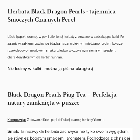
Herbata Black Dragon Pearls - tajemnica
Smoczych Czarnych Pereł
Liście i pączki czarnej, w pełni utlenionej herbaty zrolowane w zaskakujące kulki. Po
zalaniu wrzątkiem rozwiną się i dadzą napar o pięknym miedziano - złotym kolorze
i czekoladowo - miodowym smaku, z ledwo wyczuwalnym ziemistym szeptem,
charakterystycznym dla herbat Yunnan.
Nie lecimy w kulki - można ją pić na okrągło :)
Black Dragon Pearls Piag Tea – Perfekcja
natury zamknięta w puszce
Kompozycja:
Zrolowane liście i pąki chińskiej, czarnej herbaty Yunnan
Smak:
Ta niezwykła herbata zachwyca nie tylko swoim wyglądem,
ale również bogatym smakiem i aromatem. Pochodząca z chińskiej