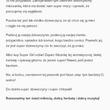
To nie przypadek. Zainspirowani tym utworem stworzyliśmy
mieszankę, która ma dodać nam super mocy i sprawić, że
poczujemy się wyjątkowi.
Puszka też jest tak słodko dziewczęca, że aż chce się ją mieć
i ciągle na nią patrzeć.
Podaruj ją swojej dziewczynie, podaruj ją swojej mamie,
przyjaciółce, sąsiadce lub komuś, kogo bardzo cenisz. Powiedz jej,
że jest super dziewczyną i że to zaszczyt, że ją znasz.
Albo kup Super Girl sobie! Zaparz filiżankę tej aromatycznej, białej
herbaty i śpiewaj głośno, że jesteś super! Nawet, jeśli jesteś
facetem.
No, w końcu, narratorem tej piosenki jest facet, więc tym bardziej Ci
wolno!
Do dzieła super dziewczyny i super chłopaki!
Rozweselmy ten świat miłością, dobrą herbatą i dobrą muzyką!