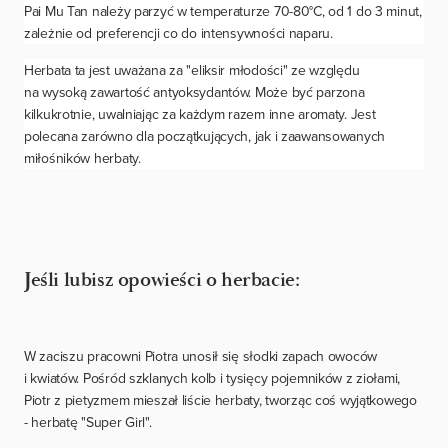
Pai Mu Tan należy parzyć w temperaturze 70-80°C, od 1 do 3 minut,
zależnie od preferencji co do intensywności naparu.
Herbata ta jest uważana za "eliksir młodości" ze względu
na wysoką zawartość antyoksydantów. Może być parzona
kilkukrotnie, uwalniając za każdym razem inne aromaty. Jest
polecana zarówno dla początkujących, jak i zaawansowanych
miłośników herbaty.
Jeśli lubisz opowieści o herbacie:
W zaciszu pracowni Piotra unosił się słodki zapach owoców
i kwiatów. Pośród szklanych kolb i tysięcy pojemników z ziołami,
Piotr z pietyzmem mieszał liście herbaty, tworząc coś wyjątkowego
- herbatę "Super Girl".