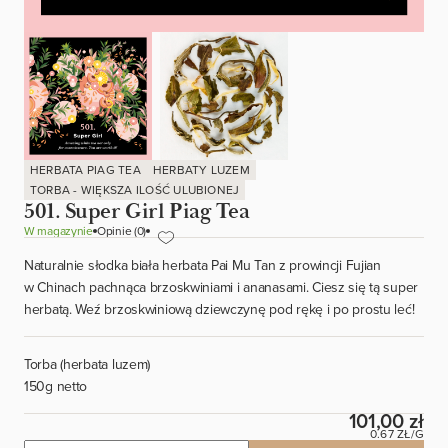
HERBATA PIAG TEA
HERBATY LUZEM
TORBA - WIĘKSZA ILOŚĆ ULUBIONEJ
501. Super Girl Piag Tea
W magazynie
Opinie (0)
Naturalnie słodka biała herbata Pai Mu Tan z prowincji Fujian
w Chinach pachnąca brzoskwiniami i ananasami. Ciesz się tą super
herbatą. Weź brzoskwiniową dziewczynę pod rękę i po prostu leć!
Torba (herbata luzem)
150g netto
101,00 zł
0.67 ZŁ/G