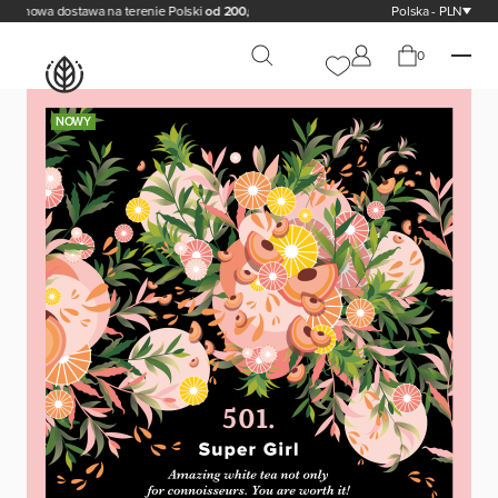
owa dostawa na terenie Polski
od 200,00 zł
Polska - PLN
0
NOWY