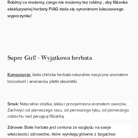
Robimy co możemy, czego nie możemy tez robimy ,
aby filiżanka
ekskluzywnej herbaty PIAG stała się synonimem luksusowego
wypoczynku!
Super Girl! - W
yjątkowa herbata
Kompozycja:
biała chińska herbata naturalnie nasycona aromatem
brzoskwiń i ananasów, płatki aksamitki.
Smak:
Naturalnie słodka, lekka i przepełniona aromatem owoców.
Zachwyci od pierwszego razu, od pierwszego łyku, od pierwszego
oddechu nad parującą filiżanką.
Zdrowie:
Biała herbata jest ceniona ze względu na swoje
właściwości zdrowotne, które wynikają głównie z bogactwa