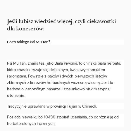
Jeśli lubisz wiedzieć więcej, czyli ciekawostki
dla koneserów:
Co to takiego Pai Mu Tan?
Pai Mu Tan, znana też, jako Biała Piwonia, to chińska biała herbata,
która charakteryzuje się delikatnym, kwiatowym smakiem
i aromatem. Powstaje z pąków i dwóch pierwszych listków
zbieranych z krzewów herbacianych wczesną wiosną. Jest to
herbata o jasnożółtym naparze i stosunkowo niskim stopniu
utlenienia.
Tradycyjnie uprawiana w prowincji Fujian w Chinach.
Posiada niewielki, bo 10-15% stopień utleniania, co odróżnia ją od
herbat zielonych i czarnych.