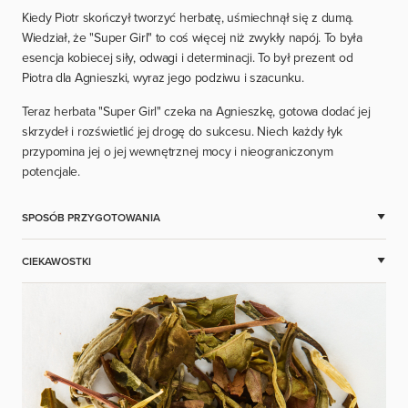
Kiedy Piotr skończył tworzyć herbatę, uśmiechnął się z dumą.
Wiedział, że "Super Girl" to coś więcej niż zwykły napój. To była
esencja kobiecej siły, odwagi i determinacji. To był prezent od
Piotra dla Agnieszki, wyraz jego podziwu i szacunku.
Teraz herbata "Super Girl" czeka na Agnieszkę, gotowa dodać jej
skrzydeł i rozświetlić jej drogę do sukcesu. Niech każdy łyk
przypomina jej o jej wewnętrznej mocy i nieograniczonym
potencjale.
SPOSÓB PRZYGOTOWANIA
CIEKAWOSTKI
Jeśli chcesz cieszyć się smakiem Super Girl!, polecamy zaparzać ją
w wodzie o temperaturze 70-80 stopni przez 2-4 minuty.
Eksperymentuj z czasem parzenia, ale pamiętaj, żeby nie
przekraczać temperatury wody, aby herbata zachowała swoje
właściwości zdrowotne.