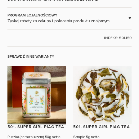
PROGRAM LOJALNOŚCIOWY
Zyskaj rabaty za zakupy i polecenia produktu znajomym
DOSTĘPNE DLA ZAREJESTROWANYCH UŻYTKOWNIKÓW.
INDEKS: 501.150
ZALOGUJ SIĘ
SPRAWDŹ INNE WARIANTY
501. SUPER GIRL PIAG TEA
501. SUPER GIRL PIAG TEA
Puszka (herbata luzem)
50g netto
Sample
5g netto