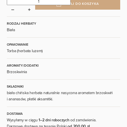
DODAJ DO KOSZYKA
RODZAJ HERBATY
Biała
OPAKOWANIE
Torba (herbata luzem)
AROMATY/DODATKI
Brzoskwinia
SKŁADNIKI
biała chińska herbata naturalnie nasycona aromatem brzoskwiń
i ananasów, płatki aksamitki.
DOSTAWA
Wysyłamy w ciągu
1–2 dni roboczych
od zamówienia.
Darmowa dostawa na terenie Polski
od 200,00 zł