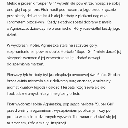
Melodia piosenki "Super Girl" wypełniała powietrze, niosąc ze sobą
energię i optymizm. Piotr nucił pod nosem, a jego palce zręcznie
przeplatały delikatne listki białej herbaty z płatkami nagietka
i aromatem brzoskwini. Każdy składnik został dobrany z myślą
o Agnieszce, dziewczynie o uśmiechu, który rozświetlał każdy jego
dzień.
W wyobraźni Piotra, Agnieszka stała na szczycie góry,
rozpromieniona i pewna siebie. Herbata "Super Girl" miała dodać jej
skrzydeł, wzmocnić jej wewnętrzną siłę i dodać odwagi
do spełniania marzeń.
Pierwszy łyk herbaty był jak eksplozja owocowej świeżości. Słodka
brzoskwinia mieszała się z delikatną nutą ananasa, a subtelny
aromat kwiatów łagodził całość. Herbata rozgrzewała ciało
i pobudzała umysł, niczym magiczny eliksir.
Piotr wyobraził sobie Agnieszkę, popijającą herbatę "Super Girl"
przed ważnym egzaminem, wystąpieniem publicznym, czy po
prostu w czasie codziennych wyzwań. Ten napar miał stać się jej
talizmanem, źródłem siły i inspiracji.