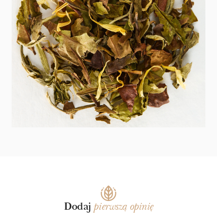
NITRO - NAJBARDZIEJ
BIAŁA HERBATA BEZ
ORZEŹWIAJĄCY TREND
TAJEMNIC
TEGO LATA!
Dodaj
pierwszą opinię