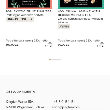
908. EXOTIC FRUIT PIAG TEA
400. CHINA JASMINE WITH
Perfekcyjna owocowa herbata
BLOSSOMS PIAG TEA
Zielona herbata pachnąca kwieciem
ANANAS
FIGA
+2
jaśminu
JAŚMIN
Torba (herbata luzem)
250g netto
Torba (herbata luzem)
250g netto
109,00 ZŁ
99,00 ZŁ
OBSŁUGA KLIENTA
Księdza Wujka 15A,
+48 510 184 181
62-100 Wągrowiec, Polska
shop@piagtea.com