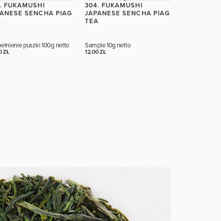
. FUKAMUSHI
304. FUKAMUSHI
ANESE SENCHA PIAG
JAPANESE SENCHA PIAG
A
TEA
ełnienie puszki
100g netto
Sample
10g netto
0 ZŁ
12,00 ZŁ