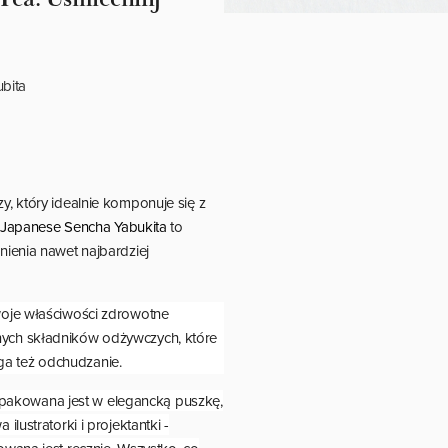
ubita
y, który idealnie komponuje się z
Japanese Sencha Yabukita
to
nienia nawet najbardziej
woje właściwości zdrowotne
nych składników odżywczych, które
a też odchudzanie.
pakowana jest w elegancką puszkę,
lustratorki i projektantki -