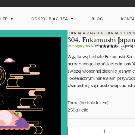
KLEP
ODKRYJ PIAG TEA
BLOG
KONTA
HERBATA PIAG TEA
HERBATY LUZE
304. Fukamushi Japan
W magazynie
/5
Dodaj 
Wyjątkową herbatę Fukamushi Sencha
herbacianego japońskiej odmiany Y
świeżej wiosennej zieleni o jasnym
i oceanicznymi minerałami przywodz
Uśmiechnij się i podziwiaj cud istn
Torba (herbata luzem)
250g netto