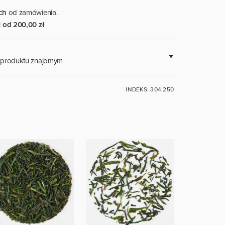
ch
od zamówienia.
i
od 200,00 zł
a produktu znajomym
 UŻYTKOWNIKÓW.
INDEKS: 304.250
ZALOGUJ SIĘ