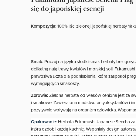
się do japońskiej esencji
Kompozycja:
100% liści zielonej, japońskiej herbaty Yak
Smak:
Poczuj na języku słodki smak herbaty bez gorycz
delikatną nutą trawy, kwiatów i morskiej soli.
Fukamushi 
prawdziwa uczta dla podniebienia, która zaspokoi prag
wymagających smakoszy.
Zdrowie:
Zielona herbata od wieków ceniona jest za s
i smakowe. Zawiera ona mnóstwo antyoksydantów i in
pozytywnie wpływają na organizm człowieka. Wspomag
Opakowanie:
Herbata Fukamushi Japanese Sencha za
która ozdobi każdą kuchnię. Wspaniały design autorstwa i