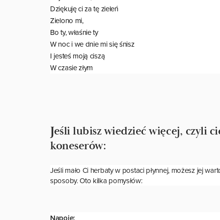
Dziękuję ci za tę zieleń
Zielono mi,
Bo ty, właśnie ty
W noc i we dnie mi się śnisz
I jesteś moją ciszą
W czasie złym
Jeśli lubisz wiedzieć więcej, czyli 
koneserów:
Jeśli mało Ci herbaty w postaci płynnej, możesz jej war
sposoby. Oto kilka pomysłów:
Napoje: