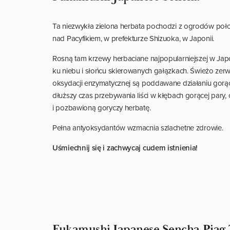
Ta niezwykła zielona herbata pochodzi z ogrodów po
nad Pacyfikiem, w prefekturze Shizuoka, w Japonii.
Rosną tam krzewy herbaciane najpopularniejszej w Japon
ku niebu i słońcu skierowanych gałązkach. Świeżo zerwa
oksydacji enzymatycznej są poddawane działaniu gorą
dłuższy czas przebywania liści w kłębach gorącej pary, 
i pozbawioną goryczy herbatę.
Pełna antyoksydantów wzmacnia szlachetne zdrowie.
Uśmiechnij się i zachwycaj cudem istnienia!
Fukamushi Japanese Sencha Piag 