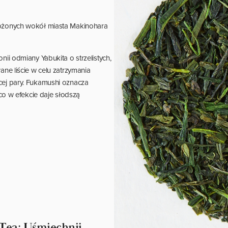
łożonych wokół miasta Makinohara
ii odmiany Yabukita o strzelistych,
ne liście w celu zatrzymania
cej pary. Fukamushi oznacza
co w efekcie daje słodszą
Tea: Uśmiechnij