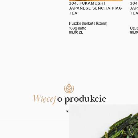
304. FUKAMUSHI
304
JAPANESE SENCHA PIAG
JAP
TEA
TE
Puszka (herbata luzem)
100g netto
Uzup
99,00 ZŁ
89,0
o produkcie
Więcej