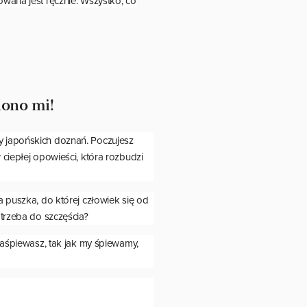
wana jest ręcznie. Wszystko, co
lono mi!
ny japońskich doznań. Poczujesz
 ciepłej opowieści, która rozbudzi
a puszka, do której człowiek się od
otrzeba do szczęścia?
 zaśpiewasz, tak jak my śpiewamy,