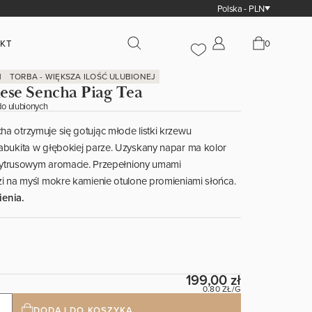
Polska - PLN
KT
0
PIAG THE FRESH TEA – BEAUTEAFUL POLISH BRAND
M
TORBA - WIĘKSZA ILOŚĆ ULUBIONEJ
ese Sencha Piag Tea
HERBATY W SASZETKACH
HERBA
To spełnienie naszych marzeń o wyjątkowej, polskiej marce
do ulubionych
herbaty, która zaspokaja pragnienie przyjemności.
 otrzymuje się gotując młode listki krzewu
Saszetki pakowane po 15 sztuk
Depozyt 
abukita w głębokiej parze. Uzyskany napar ma kolor
Saszetki pakowane po 50 sztuk
Próbka -
 cytrusowym aromacie. Przepełniony umami
Puszka - 
POZNAJ NAS
i na myśl mokre kamienie otulone promieniami słońca.
Torba - w
ienia.
KOLEKCJE PIAG
RODZA
199,00 zł
0.80 ZŁ/G
Earl Grey Piag Tea
Herbaty 
Herbaty Jesienno Zimowe Piag Tea
Herbaty 
DODAJ DO KOSZYKA