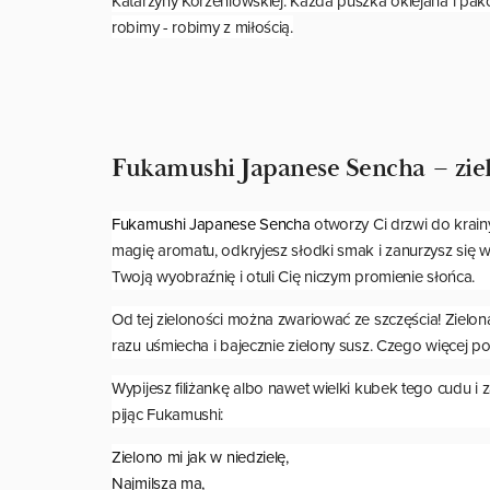
Katarzyny Korzeniowskiej. Każda puszka oklejana i pako
robimy - robimy z miłością.
Fukamushi Japanese Sencha
– zie
Fukamushi Japanese Sencha
otworzy Ci drzwi do krai
magię aromatu, odkryjesz słodki smak i zanurzysz się w
Twoją wyobraźnię i otuli Cię niczym promienie słońca.
Od tej zieloności można zwariować ze szczęścia! Zielon
razu uśmiecha i bajecznie zielony susz. Czego więcej p
Wypijesz filiżankę albo nawet wielki kubek tego cudu i
pijąc Fukamushi:
Zielono mi jak w niedzielę,
Najmilsza ma,