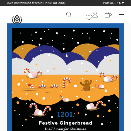
wa dostawa na terenie Polski
od 200,00 zł
Polska - PLN
0