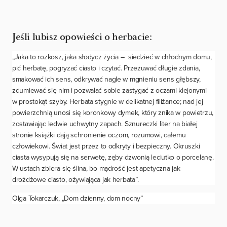
Jeśli lubisz opowieści o herbacie:
„Jaka to rozkosz, jaka słodycz życia – siedzieć w chłodnym domu,
pić herbatę, pogryzać ciasto i czytać. Przeżuwać długie zdania,
smakować ich sens, odkrywać nagle w mgnieniu sens głębszy,
zdumiewać się nim i pozwalać sobie zastygać z oczami klejonymi
w prostokąt szyby. Herbata stygnie w delikatnej filiżance; nad jej
powierzchnią unosi się koronkowy dymek, który znika w powietrzu,
zostawiając ledwie uchwytny zapach. Sznureczki liter na białej
stronie książki dają schronienie oczom, rozumowi, całemu
człowiekowi. Świat jest przez to odkryty i bezpieczny. Okruszki
ciasta wysypują się na serwetę, zęby dzwonią leciutko o porcelanę.
W ustach zbiera się ślina, bo mądrość jest apetyczna jak
drożdżowe ciasto, ożywiająca jak herbata”.
Olga Tokarczuk, „Dom dzienny, dom nocny”