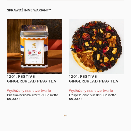
ZALOGUJ SIĘ
SPRAWDŹ INNE WARIANTY
1201. FESTIVE
1201. FESTIVE
GINGERBREAD PIAG TEA
GINGERBREAD PIAG TEA
Wydłużony czas oczekiwania
Wydłużony czas oczekiwania
Puszka (herbata luzem)
100g netto
Uzupełnienie puszki
100g netto
69,00 ZŁ
59,00 ZŁ