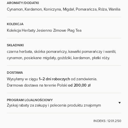
AROMATY/DODATKI
Cynamon, Kardamon, Koniczyna, Migdał, Pomarańcza, Róża, Wanilia
KOLEKCJA
Kolekcja Herbaty Jesienno Zimowe Piag Tea
SKŁADNIKI
czarna herbata, skórka pomarańczy, kawałki pomarańczy i wanilii,
cynamon, posiekane migdały, goździki, kardamon, płatki róży.
DOSTAWA
Wysyłamy w ciągu
1–2 dni roboczych
od zamówienia.
Darmowa dostawa na terenie Polski
od 200,00 zł
PROGRAM LOJALNOŚCIOWY
Zyskaj rabaty za zakupy i polecenia produktu znajomym
DOSTĘPNE DLA ZAREJESTROWANYCH UŻYTKOWNIKÓW.
INDEKS: 1201.250