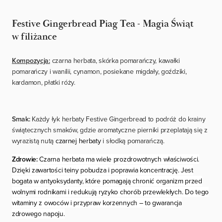
Festive Gingerbread Piag Tea - Magia Świąt
w filiżance
Kompozycja:
czarna herbata, skórka pomarańczy, kawałki
pomarańczy i wanilii, cynamon, posiekane migdały, goździki,
kardamon, płatki róży.
Smak:
Każdy łyk herbaty Festive Gingerbread to podróż do krainy
świątecznych smaków, gdzie aromatyczne pierniki przeplatają się z
wyrazistą nutą
czarnej herbaty
i słodką pomarańczą.
Zdrowie:
Czarna herbata ma wiele prozdrowotnych właściwości.
Dzięki zawartości teiny pobudza i poprawia koncentrację. Jest
bogata w antyoksydanty, które pomagają chronić organizm przed
wolnymi rodnikami i redukują ryzyko chorób przewlekłych. Do tego
witaminy z owoców i przypraw korzennych – to gwarancja
zdrowego napoju.