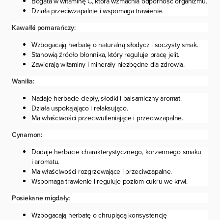
Bogata w witaminę C, która wzmacnia odporność organizmu.
Działa przeciwzapalnie i wspomaga trawienie.
Kawałki pomarańczy:
Wzbogacają herbatę o naturalną słodycz i soczysty smak.
Stanowią źródło błonnika, który reguluje pracę jelit.
Zawierają witaminy i minerały niezbędne dla zdrowia.
Wanilia:
Nadaje herbacie ciepły, słodki i balsamiczny aromat.
Działa uspokajająco i relaksująco.
Ma właściwości przeciwutleniające i przeciwzapalne.
Cynamon:
Dodaje herbacie charakterystycznego, korzennego smaku
i aromatu.
Ma właściwości rozgrzewające i przeciwzapalne.
Wspomaga trawienie i reguluje poziom cukru we krwi.
Posiekane migdały:
Wzbogacają herbatę o chrupiącą konsystencję