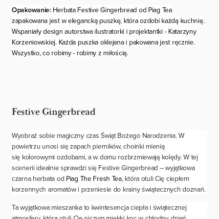
Opakowanie:
Herbata Festive Gingerbread od Piag Tea
zapakowana jest w elegancką puszkę, która ozdobi każdą kuchnię.
Wspaniały design autorstwa ilustratorki i projektantki - Katarzyny
Korzeniowskiej. Każda puszka oklejana i pakowana jest ręcznie.
Wszystko, co robimy - robimy z miłością.
Festive Gingerbread
Wyobraź sobie magiczny czas Świąt Bożego Narodzenia. W
powietrzu unosi się zapach pierników, choinki mienią
się kolorowymi ozdobami, a w domu rozbrzmiewają kolędy. W tej
scenerii idealnie sprawdzi się Festive Gingerbread – wyjątkowa
czarna herbata od
Piag The Fresh Tea
, która otuli Cię ciepłem
korzennych aromatów i przeniesie do krainy świątecznych doznań.
Ta wyjątkowa mieszanka to kwintesencja ciepła i świątecznej
atmosfery, która otuli Cię niczym miękki koc w chłodny dzień.