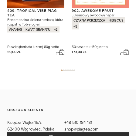
409. TROPICAL VIBE PIAG
902. AWESOME FRUIT
TEA
Luksusowy owocowy napar
Fenomenalna zielona herbata, która
CZARNA PORZECZKA
HIBISCUS
rozpali w Tobie ogień
+5
ANANAS
KWIAT GRANATU
+2
Puszka (herbata luzem)
80g netto
50 saszetek
150g netto
59,00 ZŁ
179,00 ZŁ
OBSŁUGA KLIENTA
Księdza Wujka 15A,
+48 510 184 181
62-100 Wągrowiec, Polska
shop@piagtea.com