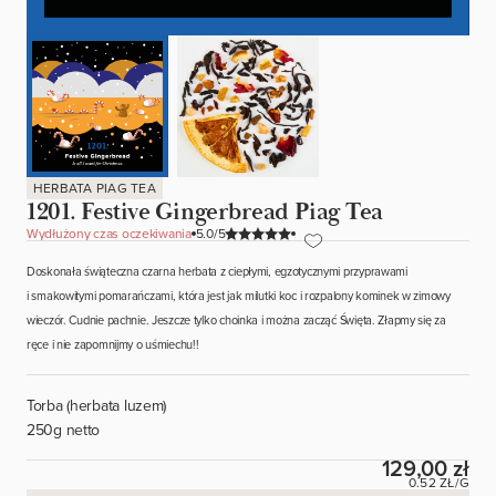
HERBATA PIAG TEA
1201. Festive Gingerbread Piag Tea
Wydłużony czas oczekiwania
/5
Doskonała świąteczna czarna herbata z ciepłymi, egzotycznymi przyprawami
i smakowitymi pomarańczami, która jest jak milutki koc i rozpalony kominek w zimowy
wieczór. Cudnie pachnie. Jeszcze tylko choinka i można zacząć Święta. Złapmy się za
ręce i nie zapomnijmy o uśmiechu!!
Torba (herbata luzem)
250g netto
129,00 zł
0.52 ZŁ/G