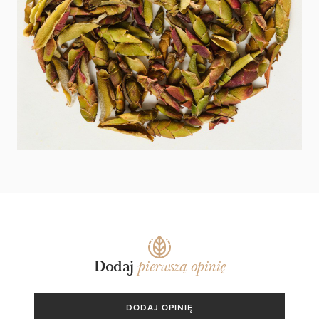
500.DRAGON TAIL-
HERBATA WE MGLE
Dodaj
pierwszą opinię
DODAJ OPINIĘ