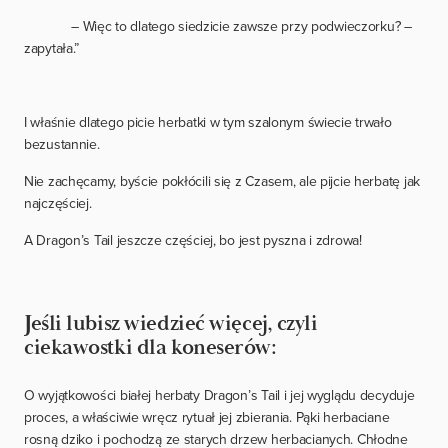
– Więc to dlatego siedzicie zawsze przy podwieczorku? –
zapytała.”
I właśnie dlatego picie herbatki w tym szalonym świecie trwało
bezustannie.
Nie zachęcamy, byście pokłócili się z Czasem, ale pijcie herbatę jak
najczęściej.
A Dragon’s Tail jeszcze częściej, bo jest pyszna i zdrowa!
Jeśli lubisz wiedzieć więcej, czyli
ciekawostki dla koneserów:
O wyjątkowości białej herbaty Dragon’s Tail i jej wyglądu decyduje
proces, a właściwie wręcz rytuał jej zbierania. Pąki herbaciane
rosną dziko i pochodzą ze starych drzew herbacianych. Chłodne