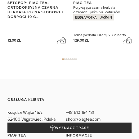
SFTGFOP1 PIAG TEA-
PIAG TEA
ORTODOKSYJNA CZARNA
Porywająca czarna herbata
HERBATA PEŁNA SŁODOWEJ
o zapachu jaśminu i cytrusów
DOBROCI 10 G...
BERGAMOTKA
JAŚMIN
Torba (herbata luzem)
250g netto
12,00 ZŁ
129,00 ZŁ
OBSŁUGA KLIENTA
Księdza Wujka 15A,
+48 510 184 181
62-100 Wągrowiec, Polska
shop@piagtea.com
WYZNACZ TRASĘ
PIAG TEA
INFORMACJE