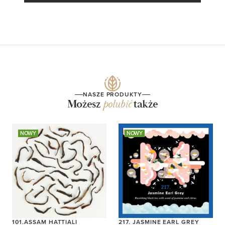
NASZE PRODUKTY
Możesz
polubić
także
NOWY
NOWY
101.ASSAM HATTIALI
217. JASMINE EARL GREY