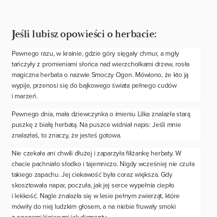
Jeśli lubisz opowieści o herbacie:
Pewnego razu, w krainie, gdzie góry sięgały chmur, a mgły
tańczyły z promieniami słońca nad wierzchołkami drzew, rosła
magiczna herbata o nazwie Smoczy Ogon. Mówiono, że kto ją
wypije, przenosi się do bajkowego świata pełnego cudów
i marzeń.
Pewnego dnia, mała dziewczynka o imieniu Lilka znalazła starą
puszkę z białą herbatą. Na puszce widniał napis:
Jeśli mnie
znalazłaś, to znaczy, że jesteś gotowa.
Nie czekała ani chwili dłużej i zaparzyła filiżankę herbaty. W
chacie pachniało słodko i tajemniczo. Nigdy wcześniej nie czuła
takiego zapachu. Jej ciekawość była coraz większa. Gdy
skosztowała napar, poczuła, jak jej serce wypełnia ciepło
i lekkość. Nagle znalazła się w lesie pełnym zwierząt, które
mówiły do niej ludzkim głosem, a na niebie fruwały smoki