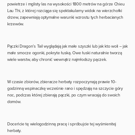
powietrze i mglisty las na wysokości 1800 metrów na górze Chieu
Lau Thi, z której rozciąga się spektakularny widok na wierzchołki
drzew, zapewniają optymalne warunki wzrostu tych herbacianych
krzewów.
Pączki Dragon’s Tail wyglądają jak małe szyszki lub jak kto woli – jak
małe smocze ogonki, pokryte łuską. Owe łuski naturalnie tworzą
wiele warstw, aby chronić wewnątrz najmłodszy pączek.
W czasie zbiorów, zbieracze herbaty rozpoczynają prawie 10-
godzinną wspinaczkę wcześnie rano i spędzają na szczycie góry
noc, podczas której zbierają pączki, po czym wracają do swoich
domów.
Doceńcie tę wielogodzinną pracę i spróbujcie tej wyśmienitej
herbaty.