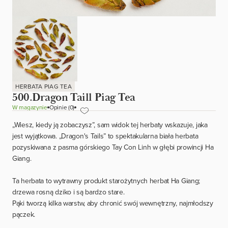
HERBATA PIAG TEA
500.Dragon Taill Piag Tea
W magazynie
Opinie (0)
„Wiesz, kiedy ją zobaczysz”, sam widok tej herbaty wskazuje, jaka
jest wyjątkowa. „Dragon's Tails” to spektakularna biała herbata
pozyskiwana z pasma górskiego Tay Con Linh w głębi prowincji Ha
Giang.
Ta herbata to wytrawny produkt starożytnych herbat Ha Giang;
drzewa rosną dziko i są bardzo stare.
Pąki tworzą kilka warstw, aby chronić swój wewnętrzny, najmłodszy
pączek.