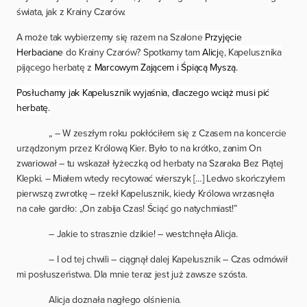
świata, jak z Krainy Czarów.
A może tak wybierzemy się razem na S
zalone
Przyjęcie
Herbaciane
do
Krainy Czarów? Spotkamy tam
Alicj
ę, K
apelusznika
pijącego herbatę z
Marcowym Zającem
i
Śpiącą Myszą
.
Posłuchamy jak Kapelusznik wyjaśnia, dlaczego wciąż musi pić
herbatę.
„ – W zeszłym roku pokłóciłem się z Czasem na koncercie
urządzonym przez Królową Kier. Było to na krótko, zanim On
zwariował – tu wskazał łyżeczką od herbaty na Szaraka Bez Piątej
Klepki. – Miałem wtedy recytować wierszyk […] Ledwo skończyłem
pierwszą zwrotkę – rzekł Kapelusznik, kiedy Królowa wrzasnęła
na całe gardło: „On zabija Czas! Ściąć go natychmiast!”
– Jakie to strasznie dzikie! – westchnęła Alicja.
– I od tej chwili – ciągnął dalej Kapelusznik – Czas odmówił
mi posłuszeństwa. Dla mnie teraz jest już zawsze szósta.
Alicja doznała nagłego olśnienia.