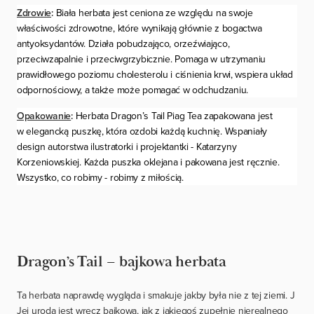
Zdrowie
:
Biała herbata jest ceniona ze względu na swoje
właściwości zdrowotne, które wynikają głównie z bogactwa
antyoksydantów. Działa pobudzająco, orzeźwiająco,
przeciwzapalnie i przeciwgrzybicznie. Pomaga w utrzymaniu
prawidłowego poziomu cholesterolu i ciśnienia krwi, wspiera układ
odpornościowy, a także może pomagać w odchudzaniu.
Opakowanie
:
Herbata Dragon’s Tail Piag Tea zapakowana jest
w elegancką puszkę, która ozdobi każdą kuchnię. Wspaniały
design autorstwa ilustratorki i projektantki - Katarzyny
Korzeniowskiej. Każda puszka oklejana i pakowana jest ręcznie.
Wszystko, co robimy - robimy z miłością.
Dragon’s Tail – bajkowa herbata
Ta herbata naprawdę wygląda i smakuje jakby była nie z tej ziemi.
J
Jej uroda jest wręcz bajkowa, jak z jakiegoś zupełnie nierealnego