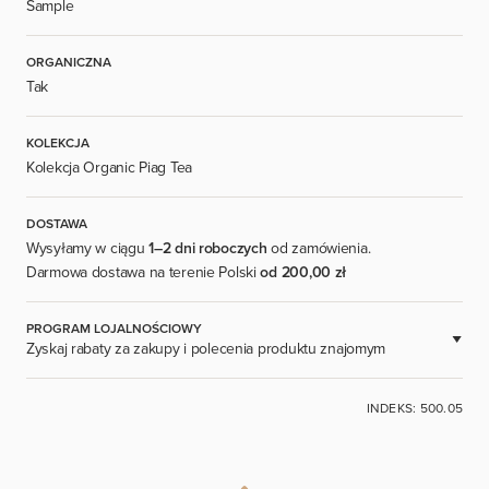
Sample
ORGANICZNA
Tak
KOLEKCJA
Kolekcja Organic Piag Tea
DOSTAWA
Wysyłamy w ciągu
1–2 dni roboczych
od zamówienia.
Darmowa dostawa na terenie Polski
od 200,00 zł
PROGRAM LOJALNOŚCIOWY
Zyskaj rabaty za zakupy i polecenia produktu znajomym
DOSTĘPNE DLA ZAREJESTROWANYCH UŻYTKOWNIKÓW.
INDEKS: 500.05
ZALOGUJ SIĘ