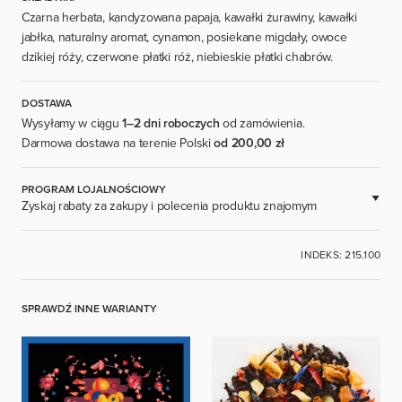
Czarna herbata, kandyzowana papaja, kawałki żurawiny, kawałki
jabłka, naturalny aromat, cynamon, posiekane migdały, owoce
dzikiej róży, czerwone płatki róż, niebieskie płatki chabrów.
DOSTAWA
Wysyłamy w ciągu
1–2 dni roboczych
od zamówienia.
Darmowa dostawa na terenie Polski
od 200,00 zł
PROGRAM LOJALNOŚCIOWY
Zyskaj rabaty za zakupy i polecenia produktu znajomym
DOSTĘPNE DLA ZAREJESTROWANYCH UŻYTKOWNIKÓW.
INDEKS: 215.100
ZALOGUJ SIĘ
SPRAWDŹ INNE WARIANTY