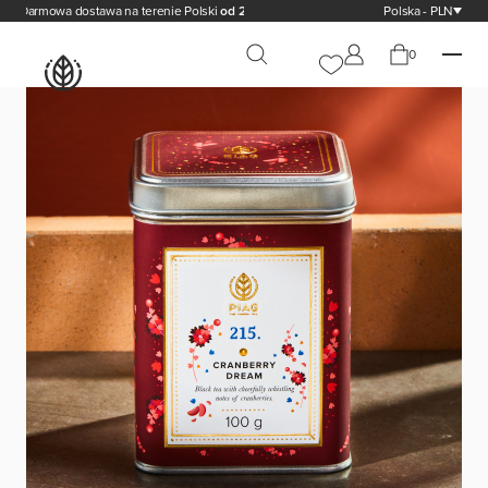
rmowa dostawa na terenie Polski
od 200,00 zł
Polska - PLN
0