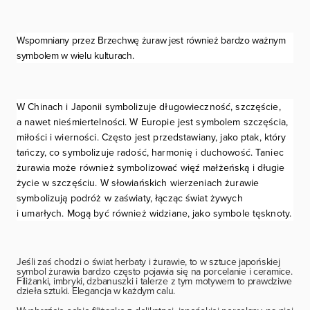
Wspomniany przez Brzechwę żuraw jest również bardzo ważnym
symbolem w wielu kulturach.
W Chinach i Japonii symbolizuje długowieczność, szczęście,
a nawet nieśmiertelności.
W Europie jest symbolem szczęścia,
miłości i wierności. Często jest przedstawiany, jako ptak, który
tańczy, co symbolizuje radość, harmonię i duchowość. Taniec
żurawia może również symbolizować więź małżeńską i długie
życie w szczęściu. W słowiańskich wierzeniach żurawie
symbolizują podróż w zaświaty, łącząc świat żywych
i umarłych. Mogą być również widziane, jako symbole tęsknoty.
Jeśli zaś chodzi o świat herbaty i żurawie, to w sztuce japońskiej
symbol żurawia bardzo często pojawia się na porcelanie i ceramice.
Filiżanki, imbryki, dzbanuszki i talerze z tym motywem to prawdziwe
dzieła sztuki. Elegancja w każdym calu.