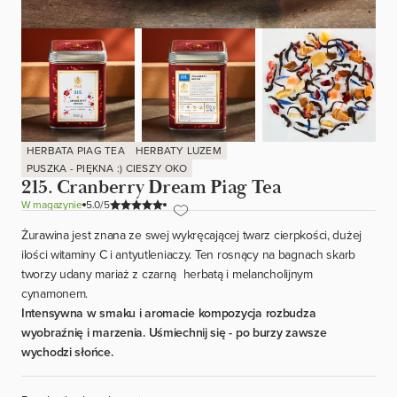
HERBATA PIAG TEA
HERBATY LUZEM
PUSZKA - PIĘKNA :) CIESZY OKO
215. Cranberry Dream Piag Tea
W magazynie
/5
Żurawina jest znana ze swej wykręcającej twarz cierpkości, dużej
ilości witaminy C i antyutleniaczy. Ten rosnący na bagnach skarb
tworzy udany mariaż z czarną herbatą i melancholijnym
cynamonem.
Intensywna w smaku i aromacie kompozycja rozbudza
wyobraźnię i marzenia. Uśmiechnij się - po burzy zawsze
wychodzi słońce.