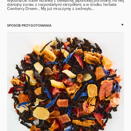
Wyobraźcie sobie filiżankę z delikatnej, japońskiej porcelany, na niej
dostojny żuraw, z rozpostartymi skrzydłami, a w środku herbata
Cranberry Dream… My już mruczymy z zachwytu…
SPOSÓB PRZYGOTOWANIA
Zalej herbatę wodą o temperaturze 100 stopni C i parz przez 3
minuty.