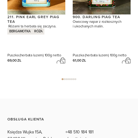
211. PINK EARL GREY PIAG
900. DARLING PIAG TEA
TEA
Owocowy napar z rozkosznych
Różami ta herbata się zaczyna.
i ukochanych malin.
BERGAMOTKA
RÓŻA
Puszka (herbata luzem)
100g netto
Puszka (herbata luzem)
100g netto
69,00 ZŁ
61,00 ZŁ
OBSŁUGA KLIENTA
Księdza Wujka 15A,
+48 510 184 181