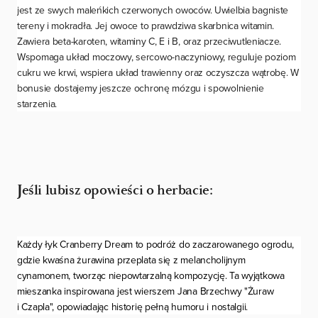
jest ze swych maleńkich czerwonych owoców. Uwielbia bagniste
tereny i mokradła. Jej owoce to prawdziwa skarbnica witamin.
Zawiera beta-karoten, witaminy C, E i B, oraz przeciwutleniacze.
Wspomaga układ moczowy, sercowo-naczyniowy, reguluje poziom
cukru we krwi, wspiera układ trawienny oraz oczyszcza wątrobę. W
bonusie dostajemy jeszcze ochronę mózgu i spowolnienie
starzenia.
Jeśli lubisz opowieści o herbacie:
Każdy łyk Cranberry Dream to podróż do zaczarowanego ogrodu,
gdzie kwaśna żurawina przeplata się z melancholijnym
cynamonem, tworząc niepowtarzalną kompozycję. Ta wyjątkowa
mieszanka inspirowana jest wierszem Jana Brzechwy "Żuraw
i Czapla", opowiadając historię pełną humoru i nostalgii.