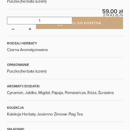
Puszka (herbata luzem)
59,00 zł
274.42 ZŁ/G
DODAJ DO KOSZYKA
RODZAJ HERBATY
Czarna Aromatyzowana
OPAKOWANIE
Puszka (herbata luzem)
AROMATY/DODATKI
Cynamon, Jabłko, Migdał, Papaja, Pomarańcza, Róża, Żurawina
KOLEKCJA
Kolekcja Herbaty Jesienno Zimowe Piag Tea
SKŁADNIKI