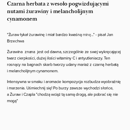
Czarna herbata z wesoło pogwizdującymi
nutami żurawiny i melancholijnym
cynamonem
"Żuraw łykał żurawinę i miał bardzo kwaśną
minę
..." - pisał Jan
Brzechwa
Żurawina znana jest od dawna, szczególnie ze swej wykręcającej
twarz cierpkości, dużej ilości witaminy C i antyutleniaczy. Ten
rosnący na bagnach skarb tworzy udany mariaż z czarną herbatą
i melancholijnym cynamonem.
Intensywna w smaku i aromacie kompozycja rozbudza wyobraźnię
i marzenia. Uśmiechnij się! Po burzy zawsze wychodzi słońce,
a Żuraw i Czapla
"chodzą wciąż tą samą drogą, ale pobrać się nie
mogą"