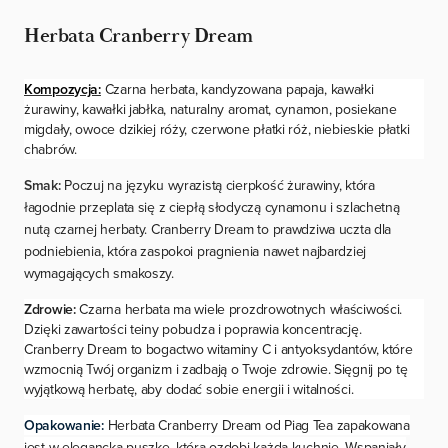
Herbata Cranberry Dream
Kompozycja:
Czarna herbata, kandyzowana papaja, kawałki
żurawiny, kawałki jabłka, naturalny aromat, cynamon, posiekane
migdały, owoce dzikiej róży, czerwone płatki róż, niebieskie płatki
chabrów.
Smak:
Poczuj na języku wyrazistą cierpkość żurawiny, która
łagodnie przeplata się z ciepłą słodyczą cynamonu i szlachetną
nutą czarnej herbaty. Cranberry Dream to prawdziwa uczta dla
podniebienia, która zaspokoi pragnienia nawet najbardziej
wymagających smakoszy.
Zdrowie:
Czarna herbata ma wiele prozdrowotnych właściwości.
Dzięki zawartości teiny pobudza i poprawia koncentrację.
Cranberry Dream to bogactwo witaminy C i antyoksydantów, które
wzmocnią Twój organizm i zadbają o Twoje zdrowie. Sięgnij po tę
wyjątkową herbatę, aby dodać sobie energii i witalności.
Opakowanie:
Herbata Cranberry Dream od Piag Tea zapakowana
jest w elegancką puszkę, która ozdobi każdą kuchnię. Wspaniały