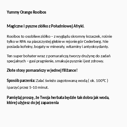
Yummy Orange Rooibos
Magiczne i pyszne ziółko z Południowej Afryki.
Rooibos to osobliwe ziółko – z wyglądu skromny krzaczek, rośnie
tylko w RPA na piaszczystej glebie w rejonie gór Cederberg. Nie
posiada kofeiny, bogaty w minerały, witaminy i antyoksydanty.
Ten super bohater wraz z pomarańczą tworzy drużynę do zadań
specjalnych – gasi pragnienie, smakuje pysznie i jest zdrowy.
Złote stosy pomarańczy w jednej filiżance!
Sposób parzenia:
Zalać świeżo zagotowaną wodą ( ok. 100°C )
i parzyć przez 5-10 minut.
Pamiętaj proszę, że Twoja herbata będzie tak dobra jak woda,
której użyjesz do jej zaparzenia