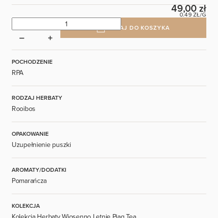
49,00 zł
0.49 ZŁ/G
DODAJ DO KOSZYKA
POCHODZENIE
RPA
RODZAJ HERBATY
Rooibos
OPAKOWANIE
Uzupełnienie puszki
AROMATY/DODATKI
Pomarańcza
KOLEKCJA
Kolekcja Herbaty Wiosenno Letnie Piag Tea