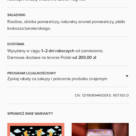
SKŁADNIKI
Rooibos, skórka pomarańczy, naturalny aromat pomarańczy, płatki
krokosza barwierskiego.
DOSTAWA
Wysyłamy w ciągu
1–2 dni roboczych
od zamówienia.
Darmowa dostawa na terenie Polski
od 200,00 zł
PROGRAM LOJALNOŚCIOWY
Zyskaj rabaty za zakupy i polecenia produktu znajomym
DOSTĘPNE DLA ZAREJESTROWANYCH UŻYTKOWNIKÓW.
CN: 12119086
INDEKS: 907.100.D
ZALOGUJ SIĘ
SPRAWDŹ INNE WARIANTY