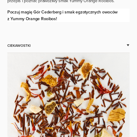
przepis i poznać prawdziwy smak Yummy Orange Rooibos.
Poczuj magię Gór Cederberg i smak egzotycznych owoców
z Yummy Orange Rooibos!
CIEKAWOSTKI
OWSIANE ROOIBOS LATTE
NIESPODZIANKA
W POSTACI KOKTAJLU
ORANGE SURPRISE