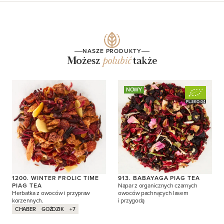
NASZE PRODUKTY
Możesz
polubić
także
NOWY
PL-EKO-04
1200. WINTER FROLIC TIME
913. BABAYAGA PIAG TEA
PIAG TEA
Napar z organicznych czarnych
Herbatka z owoców i przypraw
owoców pachnących lasem
korzennych.
i przygodą
CHABER
GOŻDZIK
+7