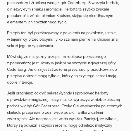
pomarańczy i źródlaną wodą z gór Cederberg. Stworzyła herbatę
o niezwykłym smaku i aromacie. Herbata ta szybko zyskała
popularność wśród plemion Khoisan, stając się nieodłącznym
elementem ich codziennego życia.
Przepis ten był przekazywany z pokolenia na pokolenie, ustnie,
w tajemnicy przed obcymi. Tylko szamani plemienia Khoisan znali
sekret jego przygotowania.
Mówi się, że mistyczny przepis na rooibosa połączonego
z pomarańczą jest ukryty w jaskini na szczycie najwyższej góry
Cederberg. Jaskinia jest strzeżona przez duchy przodków, a do
przepisu dotrzeć mogą tylko ci, którzy są czystego serca i mają
dobre intencje.
Jeśli pragniesz odkryć sekret Ayandy i spróbować herbaty
o prawdziwie magicznej mocy, musisz wyruszyć w niebezpieczną
podróż w głąb Gór Cederberg. Czeka Cię wspinaczka po stromych
skałach, przeprawa przez rwące potoki i walka z dzikimi
zwierzętami. Ale nagroda jest warta wysiłku. Pamiętaj, że tylko ci,
którzy są odważni i czyści sercem, mogą odnaleźć mistyczny