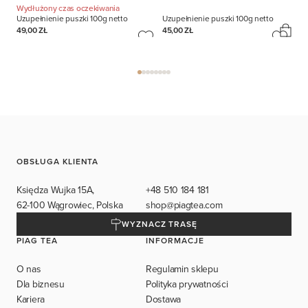
Wydłużony czas oczekiwania
Uzupełnienie puszki
100g netto
Uzupełnienie puszki
100g netto
49,00 ZŁ
45,00 ZŁ
OBSŁUGA KLIENTA
Księdza Wujka 15A,
+48 510 184 181
62-100 Wągrowiec, Polska
shop@piagtea.com
WYZNACZ TRASĘ
PIAG TEA
INFORMACJE
O nas
Regulamin sklepu
Dla biznesu
Polityka prywatności
Kariera
Dostawa