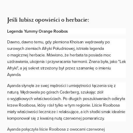
Jeśli lubisz opowieści o herbacie:
Legenda Yummy Orange Rooibos
Dawno, dawno temu, gdy plemiona Khoisan wędrowały po
surowych ziemiach Afryki Południowej, istniała legenda
o magicznej herbacie. Mówiono, że herbata ta posiada moc
uzdrawiania, ukojenia i przywracania harmonii. Znana była, jako "Lek
Afryki", a jej sekret strzeżony był przez szamankę o imieniu
Ayanda.
Ayanda słynęła ze swej mądrości i umiejętności łączenia się z
naturą. Wędrowała po górach Cederberg, szukając ziół
o wyjątkowych właściwościach. Po długich poszukiwaniach odkryła
krzew Rooibosa, który rósł tylko w tym regionie. Liście Rooibosa
miały właściwości lecznicze i relaksujące, a ich słodki smak idealnie
komponował się z kwaśną nutą czerwonej pomarańczy.
Ayanda połączyła liście Rooibosa z owocami czerwonej