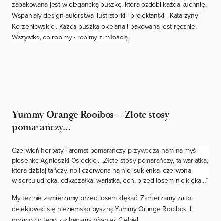
zapakowana jest w elegancką puszkę, która ozdobi każdą kuchnię.
Wspaniały design autorstwa ilustratorki i projektantki - Katarzyny
Korzeniowskiej. Każda puszka oklejana i pakowana jest ręcznie.
Wszystko, co robimy - robimy z miłością
Yummy Orange Rooibos – Złote stosy
pomarańczy…
Czerwień herbaty i aromat pomarańczy przywodzą nam na myśl
piosenkę Agnieszki Osieckiej. „
Złote stosy pomarańczy, ta wariatka,
która dzisiaj tańczy, no i c
zerwona na niej sukienka, czerwona
w sercu udręka, odkaczałka, wariatka, ech, przed losem nie klęka…”
My też nie zamierzamy przed losem klękać. Zamierzamy za to
delektować się nieziemsko pyszną Yummy Orange Rooibos. I
gorąco do tego zachęcamy również Ciebie!