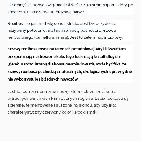
się domyślić, nazwa związana jest ściśle z kolorem naparu, który po
zaparzeniu ma czerwono-brązową barwę.
Rooibos nie jest herbatą sensu stricto. Jest tak oczywiście
nazywany potocznie, ale tak naprawdę pochodzi z krzewu
herbacianego (Camellia sinensis). Jest to zatem napar ziołowy.
Krzewy rooibosa rosną na terenach południowej Afryki i kształtem
przypominają nastroszone kule. Jego liście mają kształt długich
igiełek. Bardzo istotną dla konsumentów kwestią może być fakt, że
krzewy rooibosa pochodzą z naturalnych, ekologicznych upraw, gdzie
nie wykorzystuje się żadnych nawozów.
Jest to roślina odporna na suszę, która dobrze radzi sobie
w trudnych warunkach klimatycznych regionu. Liście rooibosu są
zbierane, fermentowane i suszone na słońcu, aby uzyskać
charakterystyczny czerwony kolor i słodki smak.