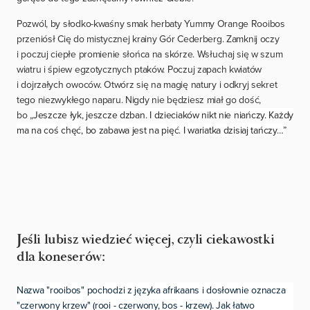
Pozwól, by słodko-kwaśny smak herbaty Yummy Orange Rooibos
przeniósł Cię do mistycznej krainy Gór Cederberg. Zamknij oczy
i poczuj ciepłe promienie słońca na skórze. Wsłuchaj się w szum
wiatru i śpiew egzotycznych ptaków. Poczuj zapach kwiatów
i dojrzałych owoców. Otwórz się na magię natury i odkryj sekret
tego niezwykłego naparu. Nigdy nie będziesz miał go dość,
bo
„
Jeszcze łyk, jeszcze dzban. I dzieciaków nikt nie niańczy. Każdy
ma na coś chęć, bo zabawa jest na pięć. I wariatka dzisiaj tańczy…”
Jeśli lubisz wiedzieć więcej, czyli ciekawostki
dla koneserów:
Nazwa "rooibos" pochodzi z języka afrikaans i dosłownie oznacza
"czerwony krzew" (rooi - czerwony, bos - krzew). Jak łatwo